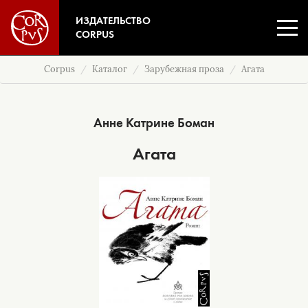
ИЗДАТЕЛЬСТВО
CORPUS
Corpus
Каталог
Зарубежная проза
Агата
Анне Катрине Боман
Агата