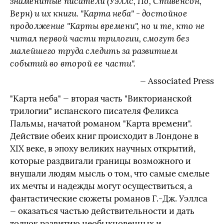
знаменитые писатели (Уэллс, По, Стивенсон,
Верн) и их книги. "Карта неба" - достойное
продолжение "Карты времени", но и те, кто не
читал первой части трилогии, смогут без
малейшего труда следить за развитием
событий во второй ее части".
— Associated Press
"Карта неба" — вторая часть "Викторианской
трилогии" испанского писателя Феликса
Пальмы, начатой романом "Карта времени".
Действие обеих книг происходит в Лондоне в
XIX веке, в эпоху великих научных открытий,
которые раздвигали границы возможного и
внушали людям мысль о том, что самые смелые
их мечты и надежды могут осуществиться, а
фантастические сюжеты романов Г.-Дж. Уэллса
— оказаться частью действительности и дать
толчок развитию необыкновенных и