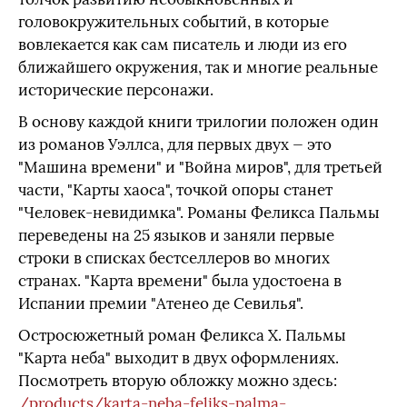
головокружительных событий, в которые
вовлекается как сам писатель и люди из его
ближайшего окружения, так и многие реальные
исторические персонажи.
В основу каждой книги трилогии положен один
из романов Уэллса, для первых двух — это
"Машина времени" и "Война миров", для третьей
части, "Карты хаоса", точкой опоры станет
"Человек-невидимка". Романы Феликса Пальмы
переведены на 25 языков и заняли первые
строки в списках бестселлеров во многих
странах. "Карта времени" была удостоена в
Испании премии "Атенео де Севилья".
Остросюжетный роман Феликса Х. Пальмы
"Карта неба" выходит в двух оформлениях.
Посмотреть вторую обложку можно здесь:
/products/karta-neba-feliks-palma-