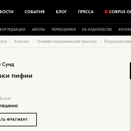
ВОСТИ
СОБЫТИЯ
БЛОГ
ПРЕССА
CORPUS O
БОР РЕДАКЦИИ
АВТОРЫ
ПЕРЕВОДЧИКИ
ОБ ИЗДАТЕЛЬСТВЕ
КОНТА
rpus
Каталог
Лучший скандинавский триллер
Подсказки пи
л Сунд
зки пифии
дского
пляшина
АТЬ ФРАГМЕНТ