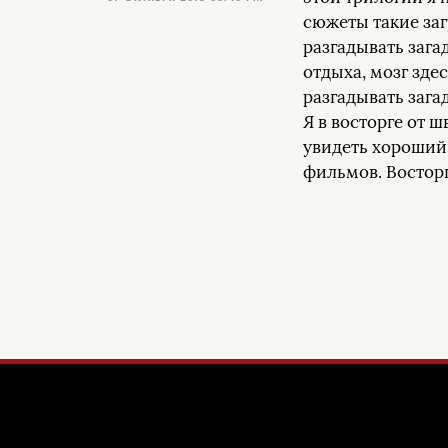
сюжеты такие заг
разгадывать зага
отдыха, мозг здес
разгадывать загад
Я в восторге от ш
увидеть хороший
фильмов. Восторг