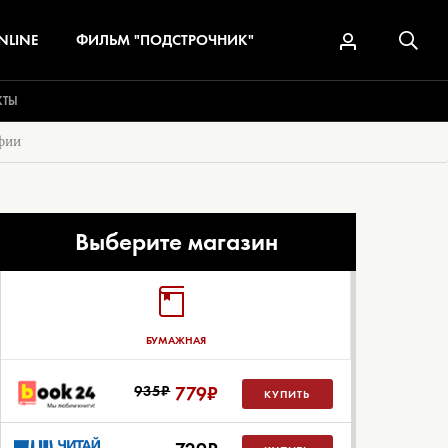
NLINE
ФИЛЬМ "ПОДСТРОЧНИК"
КТЫ
фии
Выберите магазин
БУМАЖНАЯ
935₽
779
₽
КУПИТЬ