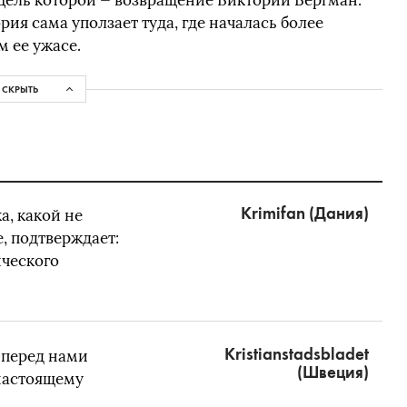
цель которой — возвращение Виктории Бергман.
ия сама уползает туда, где началась более
м ее ужасе.
СКРЫТЬ
Krimifan (Дания)
а, какой не
, подтверждает:
ического
Kristianstadsbladet
 перед нами
(Швеция)
настоящему