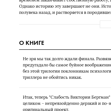
временем заканчивает собственную работу, 
Однако историю эту завершают не они. Истор
полувека назад, и растворяется в породивше
О КНИГЕ
Не зря мы так долго ждали финала. Развязк
предугадало бы самое буйное воображение
без этой трилогии поклонникам психолог
триллера не обойтись никак.
Итак, теперь "Слабость Виктории Бергман"
целиком – непревзойденно дерзкий и по-
оригинальный проект.