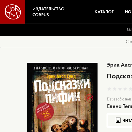
ИЗДАТЕЛЬСТВО
КАТАЛОГ
НО
CORPUS
ВЫ
Co
Эрик Акс
Подска
Перевод с шве
Елена Те
ЧИТ