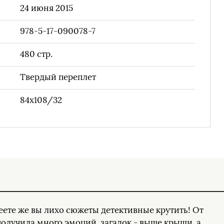
24 июня 2015
978-5-17-090078-7
480
стр.
Твердый переплет
84х108/32
меете же вы лихо сюжеты детективные крутить! От
получила много эмоций, загадок - выше крыши, а