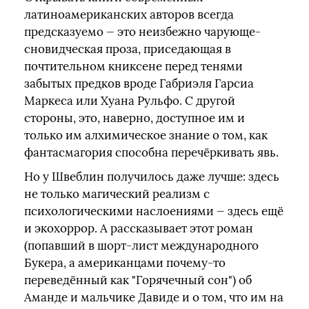
латиноамериканских авторов всегда
предсказуемо — это неизбежно чарующе-
сновидческая проза, приседающая в
почтительном книксене перед тенями
забытых предков вроде Габриэля Гарсиа
Маркеса или Хуана Рульфо. С другой
стороны, это, наверно, доступное им и
только им алхимическое знание о том, как
фантасмагория способна перечёркивать явь.
Но у Швеблин получилось даже лучше: здесь
не только магический реализм с
психологическими наслоениями — здесь ещё
и экохоррор. А рассказывает этот роман
(попавший в шорт-лист международного
Букера, а американцами почему-то
переведённый как "Горячечный сон") об
Аманде и мальчике Давиде и о том, что им на