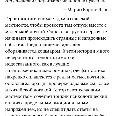
Эту писательницу ждет блестящее будущее.
— Марио Варгас Льоса
Героиня книги снимает дом в сельской
местности, чтобы провести там отпуск вместе с
маленькой дочкой. Однако вокруг них сразу же
начинают происходить странные и загадочные
события. Предполагаемая идиллия
оборачивается кошмаром. В этой истории много
невероятного, непостижимого и
недосказанного, как в лучших
латиноамериканских романах, где фантастика
накрепко сплавляется с реальностью, почти не
оставляя зазора для проверки здравым смыслом
и житейской логикой. Автор с потрясающим
мастерством сочетает тонкий психологический
анализ с предельным эмоциональным
напряжением, но не спешит дать ответы на
главные вопросы. В поиске этих ответов особая