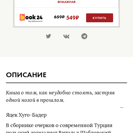
БУМАЖНАЯ
659₽
549
₽
КУПИТЬ
ОПИСАНИЕ
Книга о том, как неудобно стоять, застряв
одной ногой в прошлом.
—
Яцек Хуго-Бадер
В сборнике очерков о современной Турции
польский журналист Витольд Шабловский