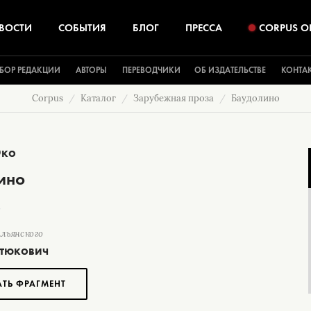
ВОСТИ
СОБЫТИЯ
БЛОГ
ПРЕССА
CORPUS O
БОР РЕДАКЦИИ
АВТОРЫ
ПЕРЕВОДЧИКИ
ОБ ИЗДАТЕЛЬСТВЕ
КОНТА
Corpus
Каталог
Зарубежная проза
Баудолино
Эко
ино
альянского
стюкович
АТЬ ФРАГМЕНТ