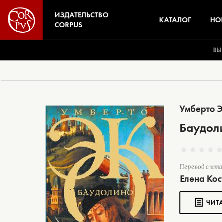
ИЗДАТЕЛЬСТВО
КАТАЛОГ
НО
CORPUS
ВЫ
Умберто 
Баудол
Перевод с ит
Елена Ко
ЧИТ