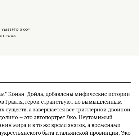
Ь УМБЕРТО ЭКО"
Я ПРОЗА
ам" Конан-Дойла, добавлены мифические истории
ов Грааля, герои странствуют по вымышленным
х существ, а завершается все триллерной двойной
удолино — это автопортрет Эко. Неутомимый
нин мира и в то же время знаток, а временами —
лукрестьянского быта итальянской провинции, Эко