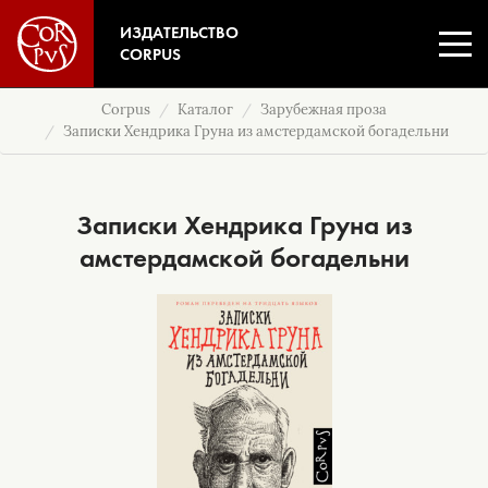
ИЗДАТЕЛЬСТВО
CORPUS
Corpus
Каталог
Зарубежная проза
Записки Хендрика Груна из амстердамской богадельни
Записки Хендрика Груна из
амстердамской богадельни