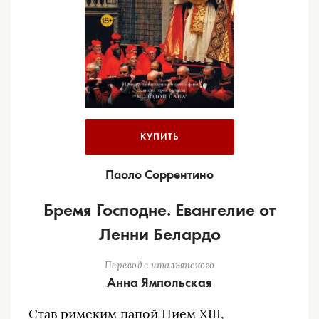
КУПИТЬ
Паоло Соррентино
Бремя Господне. Евангелие от
Ленни Белардо
Перевод с итальянского
Анна Ямпольская
Став римским папой Пием XIII,