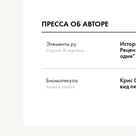
ПРЕССА ОБ АВТОРЕ
Элементы.ру
Истор
Рецен
Сергей Ястребов
одни"
Биомолекула
Крис 
вид л
Антон Цыбко