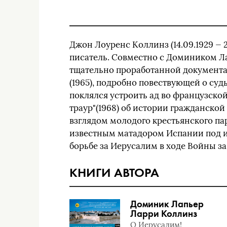
Джон Лоуренс Коллинз (14.09.1929 — 
писатель. Совместно c Домиником Л
тщательно проработанной документал
(1965), подробно повествующей о судь
поклялся устроить ад во французской
траур"(1968) об истории гражданско
взглядом молодого крестьянского па
известным матадором Испании под им
борьбе за Иерусалим в ходе Войны за
КНИГИ АВТОРА
Доминик Лапьер
Ларри Коллинз
О Иерусалим!