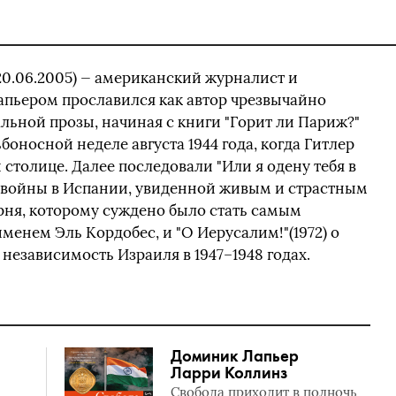
20.06.2005) — американский журналист и
апьером прославился как автор чрезвычайно
ьной прозы, начиная с книги "Горит ли Париж?"
боносной неделе августа 1944 года, когда Гитлер
 столице. Далее последовали "Или я одену тебя в
й войны в Испании, увиденной живым и страстным
рня, которому суждено было стать самым
енем Эль Кордобес, и "О Иерусалим!"(1972) о
 независимость Израиля в 1947–1948 годах.
Доминик Лапьер
Ларри Коллинз
Свобода приходит в полночь