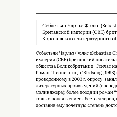
Себастьян Чарльз Фолкс (Sebasti
Британской империи (CBE) брит
Королевского литературного о
Себастьян Чарльз Фолкс (Sebastian Ch
империи (CBE) британский писатель 
общества Великобритании. Сейчас на
Роман “Пение птиц” (“Birdsong”, 199
проведенному в 2003 г. опросу, заня
литературных произведений (опереди
Сэлинджера); более поздний роман “Ч
только попал в список бестселлеров,
доставив ему почетную степень докто