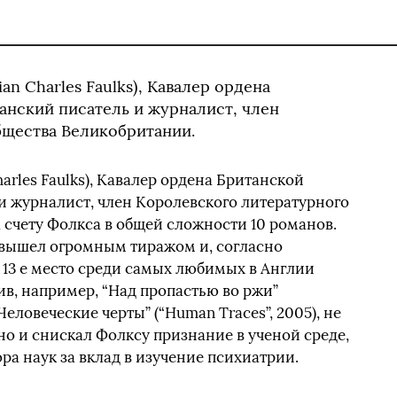
an Charles Faulks), Кавалер ордена
анский писатель и журналист, член
бщества Великобритании.
arles Faulks), Кавалер ордена Британской
и журналист, член Королевского литературного
 счету Фолкса в общей сложности 10 романов.
3) вышел огромным тиражом и, согласно
л 13 е место среди самых любимых в Англии
в, например, “Над пропастью во ржи”
еловеческие черты” (“Human Traces”, 2005), не
 но и снискал Фолксу признание в ученой среде,
ра наук за вклад в изучение психиатрии.