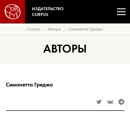
ИЗДАТЕЛЬСТВО
CORPUS
Corpus
Авторы
Симонетта Греджо
АВТОРЫ
Симонетта Греджо