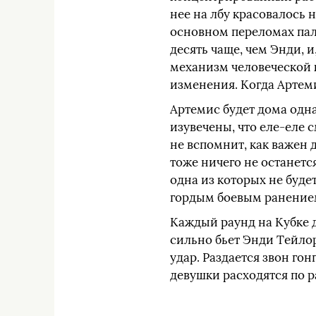
нее на лбу красовалось н
основном переломах паль
десять чаще, чем Энди, и
механизм человеческой к
изменения. Когда Артеми
Артемис будет дома одна
изувечены, что еле‑еле 
не вспомнит, как важен 
тоже ничего не останетс
одна из которых не будет
гордым боевым ранением
Каждый раунд на Кубке 
сильно бьет Энди Тейлор 
удар. Раздается звон го
девушки расходятся по 