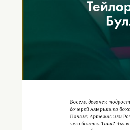
Тейлор
Бул
Восемь девочек-подрост
дочерей Америки по бок
Почему Артемис или Роу
чего боится Таня? Чья в