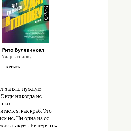
Рита Буллвинкел
Удар в голову
КУПИТЬ
жет занять нужную
 Энди никогда не
лько
гается, как краб. Это
темис. Ни одна из ее
мис атакует. Ее перчатка