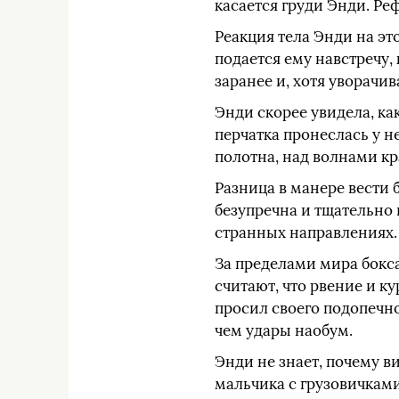
касается груди Энди. Ре
Реакция тела Энди на эт
подается ему навстречу,
заранее и, хотя уворачив
Энди скорее увидела, как
перчатка пронеслась у н
полотна, над волнами кр
Разница в манере вести
безупречна и тщательно 
странных направлениях.
За пределами мира бокс
считают, что рвение и к
просил своего подопечно
чем удары наобум.
Энди не знает, почему ви
мальчика с грузовичкам