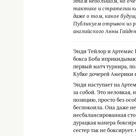
этом небольшом, но оче
тактике и стратегии каж
даже о том, какое будущ
Публикуем отрывок из ро
английского Анны Гайден
Энди Тейлор и Артемис 
бокса Боба иприкидывают
первый матч турнира, по
Кубке дочерей Америки н
Энди наступает на Артем
за собой. Это неловкая,
позицию, просто без осо
беспокоила. Она даже не
несбалансированная стой
дурацкая манера боксиро
сестер так не боксирует