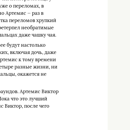
уже о переломах, в
о Артемис — раз в
сятка переломов хрупкий
претерпел необратимые
альцах даже чашку чая.
нее будут настолько
ких, включая дочь, даже
 Артемис к тому времени
четыре разные жизни, ни
пальцы, окажется не
раундов. Артемис Виктор
Пока что это лучший
с Виктор, после чего