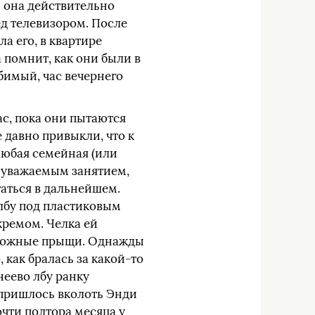
и она действительно
ед телевизором. После
а его, в квартире
а помнит, как они были в
бимый, час вечернего
ас, пока они пытаются
е давно привыкли, что к
любая семейная (или
о уважаемым занятием,
таться в дальнейшем.
 лбу под пластиковым
кремом. Челка ей
одкожные прыщи. Однажды
 как бралась за какой-то
неево лбу ранку
у пришлось вколоть Энди
чти полтора месяца у