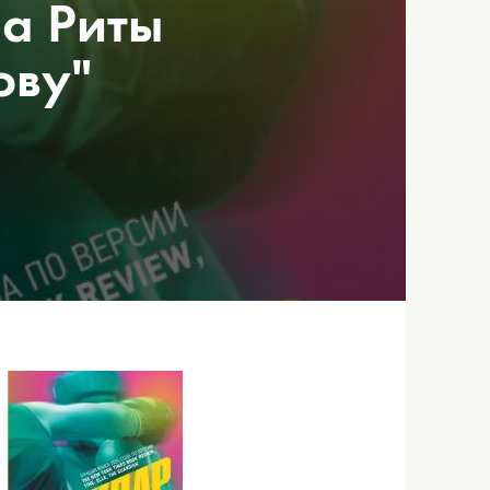
на Риты
ову"