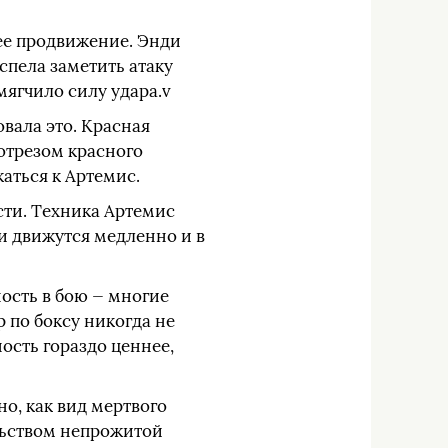
жее продвижение. Энди
спела заметить атаку
смягчило силу удара.v
овала это. Красная
 отрезом красного
аться к Артемис.
сти. Техника Артемис
и движутся медленно и в
ость в бою — многие
р по боксу никогда не
ость гораздо ценнее,
но, как вид мертвого
льством непрожитой