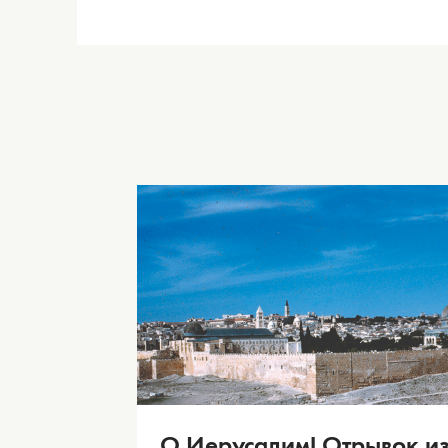
О Иерусалим! Отрывок и