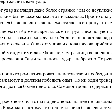
фери засчитывает удар.
от удар выглядит даже более странно, чем ее неуклю
 каким бы невозможным это ни казалось. Просто она у
аться было поздно, слегка сместилась в сторону, что 
 перчатка Артемис врезалась ей в грудь, чем почувств
ее под глазами и между плеч. Энди словно летела над
асного океана. Она отступила и снова начала приближ
 бой между ними даже больше, чем разница во внешно
просчитана. Энди же наносит удары небрежно. Ее рук
а принято романтизировать неистовство и необузданн
ураж могут и должны победить опыт. Но ни один трене
го драться более неистово. Самоконтроль и сдержанн
д мертвого тела отца подействовал на нее не так силь
и. Возможно, потому что тело мальчика было свидете