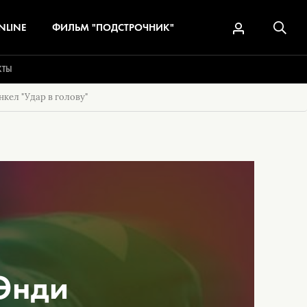
NLINE
ФИЛЬМ "ПОДСТРОЧНИК"
КТЫ
кел "Удар в голову"
Энди