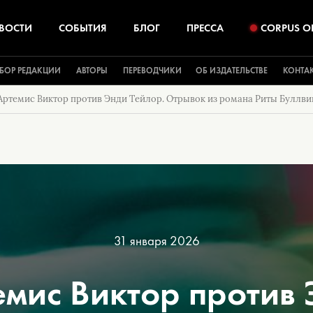
ВОСТИ
СОБЫТИЯ
БЛОГ
ПРЕССА
CORPUS O
БОР РЕДАКЦИИ
АВТОРЫ
ПЕРЕВОДЧИКИ
ОБ ИЗДАТЕЛЬСТВЕ
КОНТА
Артемис Виктор против Энди Тейлор. Отрывок из романа Риты Буллвин
31 января 2026
емис Виктор против 