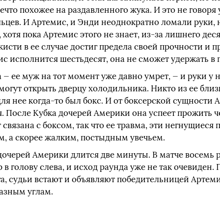
ечто похожее на раздавленного жука. И это не говоря 
цев. И Артемис, и Энди неоднократно ломали руки, н
, хотя пока Артемис этого не знает, из-за лишнего де
исти в ее случае достиг предела своей прочности и 
с исполнится шестьдесят, она не сможет удержать в п
 — ее муж на тот момент уже давно умрет, — и руки у 
смогут открыть дверцу холодильника. Никто из ее близ
для нее когда‑то был бокс. И от боксерской сущности
я. После Кубка дочерей Америки она успеет прожить 
 связана с боксом, так что ее травма, эти негнущиеся 
, а скорее жалким, постыдным увечьем.
дочерей Америки длится две минуты. В матче восемь 
в голову слева, и исход раунда уже не так очевиден. 
нга, судьи встают и объявляют победительницей Артеми
разным углам.