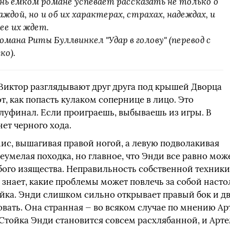
нь емком романе успевает рассказать не только о
дой, но и об их характерах, страхах, надеждах, и
ее их ждет.
мана Риты Буллвинкел "Удар в голову" (перевод с
ко).
Виктор разглядывают друг друга под крышей Дворца
, как попасть кулаком сопернице в лицо. Это
луфинал. Если проиграешь, выбываешь из игры. В
ет черного хода.
ис, вышагивая правой ногой, а левую подволакивая
 неумелая походка, но главное, что Энди все равно мо
бого изящества. Неправильность собственной техники
 знает, какие проблемы может повлечь за собой насто
ка. Энди слишком сильно открывает правый бок и дви
вать. Она странная — во всяком случае по мнению Ар
. Стойка Энди становится совсем расхлябанной, и Арте