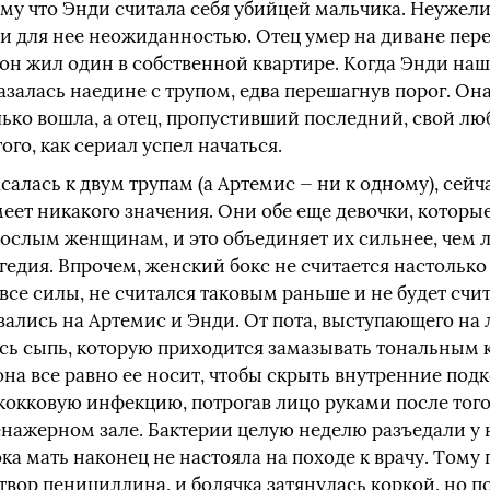
му что Энди считала себя убийцей мальчика. Неужел
и для нее неожиданностью. Отец умер на диване пер
он жил один в собственной квартире. Когда Энди нашл
казалась наедине с трупом, едва перешагнув порог. Он
лько вошла, а отец, пропустивший последний, свой лю
ого, как сериал успел начаться.
салась к двум трупам (а Артемис — ни к одному), сейч
имеет никакого значения. Они обе еще девочки, которы
рослым женщинам, и это объединяет их сильнее, чем 
гедия. Впрочем, женский бокс не считается настольк
 все силы, не считался таковым раньше и не будет счи
ались на Артемис и Энди. От пота, выступающего на
сь сыпь, которую приходится замазывать тональным 
 она все равно ее носит, чтобы скрыть внутренние п
окковую инфекцию, потрогав лицо руками после того,
нажерном зале. Бактерии целую неделю разъедали у 
ка мать наконец не настояла на походе к врачу. Том
ор пенициллина, и болячка затянулась коркой, но по