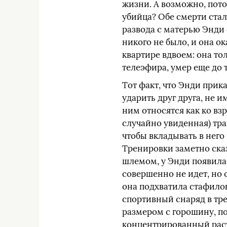
жизни. А возможно, пото
убийца? Обе смерти стал
развода с матерью Энди 
никого не было, и она о
квартире вдвоем: она то
телеэфира, умер еще до т
Тот факт, что Энди прика
ударить друг друга, не 
ним относятся как ко вз
случайно увиденная) тра
чтобы вкладывать в него
Тренировки заметно сказ
шлемом, у Энди появила
совершенно не идет, но
она подхватила стафилок
спортивный снаряд в тре
размером с горошину, по
концентрированный раств