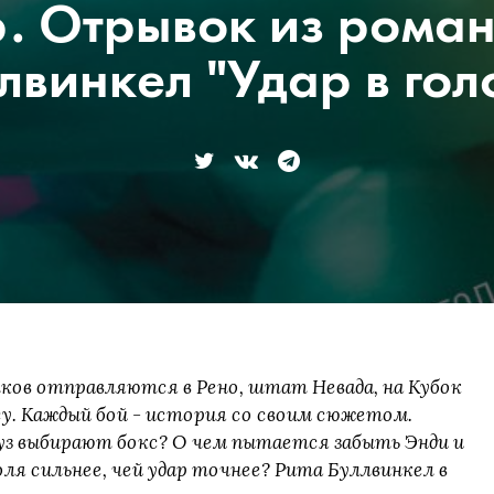
. Отрывок из рома
лвинкел "Удар в гол
ков отправляются в Рено, штат Невада, на Кубок
су. Каждый бой ‒ история со своим сюжетом.
з выбирают бокс? О чем пытается забыть Энди и
оля сильнее, чей удар точнее? Рита Буллвинкел в