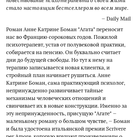
повествование психотерапевта о своей жизни
стало настоящим бестселлером во всем мире.
— Daily Mail
Роман Анне Катрине Боман "Агата" переносит
нас во Францию сороковых годов. Пожилой
психотерапевт, устав от полувековой практики,
собирается на пенсию. Он буквально считает
дни до будущей свободы. Но тут к нему на
терапию записывается новая клиентка, и
стройный план начинает рушиться. Анне
Катрине Боман, сама практикующий психолог,
непринужденно развинчивает тайные
механизмы человеческих отношений и
свинчивает их в новые конструкции. Именно за
эту непринужденность, присущую "Агате" —
маленькому роману о большом чувстве, — Боман
и была удостоена итальянской премии Scrivere
per Amore, которую вручают произведениям о