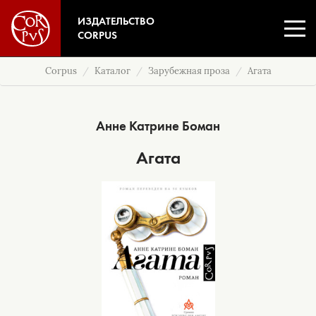
ИЗДАТЕЛЬСТВО
CORPUS
Corpus
Каталог
Зарубежная проза
Агата
Анне Катрине Боман
Агата