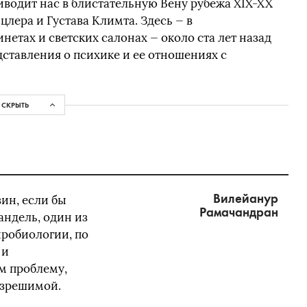
водит нас в блистательную Вену рубежа XIX-XX
лера и Густава Климта. Здесь — в
етах и светских салонах — около ста лет назад
ставления о психике и ее отношениях с
СКРЫТЬ
Вилейанур
ин, если бы
Рамачандран
андель, один из
робиологии, по
 и
м проблему,
азрешимой.