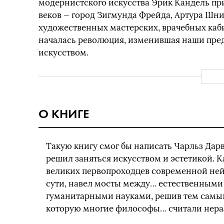
модернистского искусства Эрик Кандель при
веков — город Зигмунда Фрейда, Артура Шниц
художественных мастерских, врачебных кабин
началась революция, изменившая наши пред
искусством.
О КНИГЕ
Такую книгу смог бы написать Чарльз Дарв
решил заняться искусством и эстетикой. К
великих первопроходцев современной ней
сути, навел мосты между… естественными
гуманитарными науками, решив тем самы
которую многие философы… считали нер