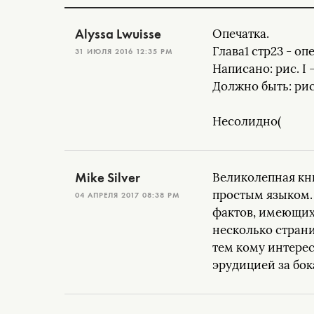
Alyssa Lwuisse
Опечатка.
Глава1 стр23 - о
31 ИЮЛЯ 2016 12:35 PM
Написано: рис. I -
Должно быть: рис. 
Несолидно(
Mike Silver
Великолепная кни
простым языком.
04 АПРЕЛЯ 2017 08:38 PM
фактов, имеющих
несколько страни
тем кому интерес
эрудицией за бок