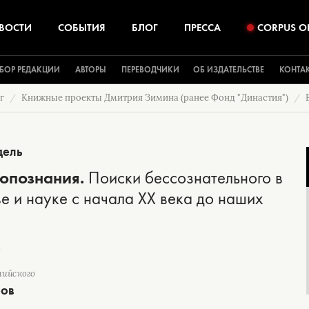
ВОСТИ
СОБЫТИЯ
БЛОГ
ПРЕССА
CORPUS O
БОР РЕДАКЦИИ
АВТОРЫ
ПЕРЕВОДЧИКИ
ОБ ИЗДАТЕЛЬСТВЕ
КОНТА
г
Книжные проекты Дмитрия Зимина (ранее Фонд "Династия")
дель
мопознания.
Поиски бессознательного в
ве и науке с начала XX века до наших
лийского
ров