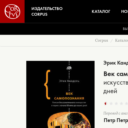
ИЗДАТЕЛЬСТВО
КАТАЛОГ
НО
CORPUS
ВЫ
Corpus
Катало
Эрик Кан
Век са
искусст
дней
Перевод с анг
Петр Пет