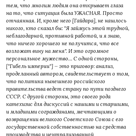
тем, что многим людям она открывает глаза
на то, что ситуация была УЖАСНАЯ. Просто
отчаянная. И, кроме него [Гайдара], не нашлось
никого, кто сказал бы: "Я займусь этой трудной,
неблагодарной, противной работой, и я знаю,
что ничего хорошего не получится, что все
возложат вину на меня". И это огромное
персональное мужество… С одной стороны,
["Гибель империи"] — это приговор: анализ,
проделанный автором, свидетельствует о том,
что политика нынешнего российского
правительства ведет страну по пути позднего
СССР. С другой стороны, это своего рода
катехизис для дискуссий с нашими и старшими,
и младшими согражданами, мечтающими о
возвращении великого Советского Союза с его
государственной собственностью на средства
производства и централизованной