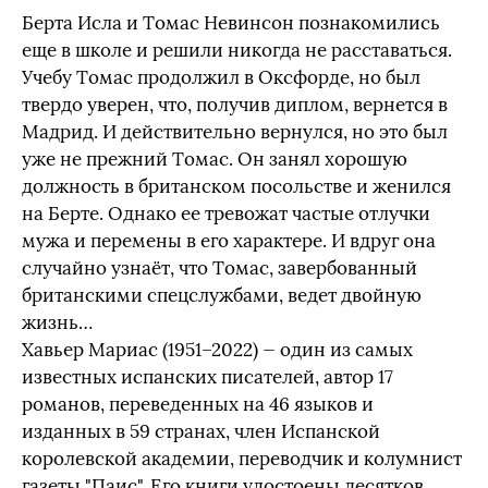
Берта Исла и Томас Невинсон познакомились
еще в школе и решили никогда не расставаться.
Учебу Томас продолжил в Оксфорде, но был
твердо уверен, что, получив диплом, вернется в
Мадрид. И действительно вернулся, но это был
уже не прежний Томас. Он занял хорошую
должность в британском посольстве и женился
на Берте. Однако ее тревожат частые отлучки
мужа и перемены в его характере. И вдруг она
случайно узнаёт, что Томас, завербованный
британскими спецслужбами, ведет двойную
жизнь…
Хавьер Мариас (1951–2022) — один из самых
известных испанских писателей, автор 17
романов, переведенных на 46 языков и
изданных в 59 странах, член Испанской
королевской академии, переводчик и колумнист
газеты "Паис". Его книги удостоены десятков