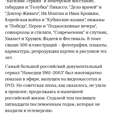
"Василий Теркин" и Венгерское восстание,
габардин и "Голубка" Пикассо, "Дело врачей" и
"Доктор Живаго", Ив Монтан и Иван Бровкин,
Корейская война и "Кубанские казаки", пижамы
и "Победа", Перон и "Подмосковные вечера",
совнархозы и стиляги, "Современник" и спутник,
Хикмет и Хрущев, Фадеев и Фестиваль. В томе
свыше 500 иллюстраций – фотографии, плакаты,
карикатуры, репродукции картин и рисунков тех
лет.
Самый большой российский документальный
сериал "Намедни 1961–2003" был многократно
показан в эфире, выпущен на видеокассетах и
DVD. Но советская эпоха, как оказалось, не ушла
в прошлое, продолжаясь в нынешней
российской жизни. Седьмой том посвящен
пятнадцати послевоенным годам, которые не
входили в телеверсию.