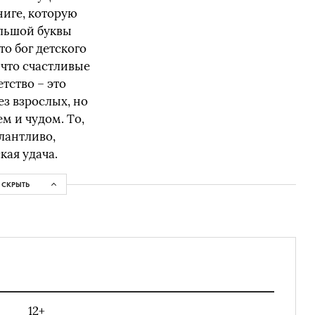
ниге, которую
ольшой буквы
о бог детского
 что счастливые
етство – это
з взрослых, но
м и чудом. То,
алантливо,
кая удача.
СКРЫТЬ
12+