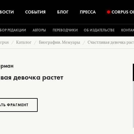
ВОСТИ
СОБЫТИЯ
БЛОГ
ПРЕССА
CORPUS O
БОР РЕДАКЦИИ
АВТОРЫ
ПЕРЕВОДЧИКИ
ОБ ИЗДАТЕЛЬСТВЕ
КОНТА
rpus
Каталог
Биографии. Мемуары
Счастливая девочка рас
ирман
вая девочка растет
АТЬ ФРАГМЕНТ