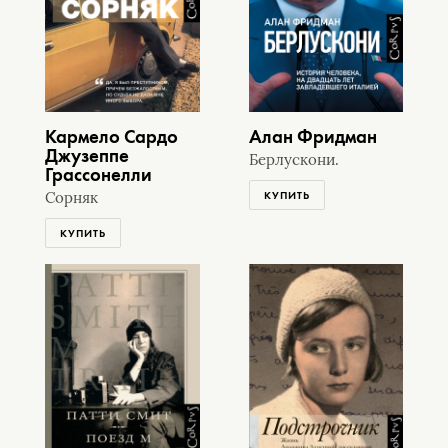
Кармело Сардо
Алан Фридман
Джузеппе
Берлускони.
Грассонелли
КУПИТЬ
Сорняк
КУПИТЬ