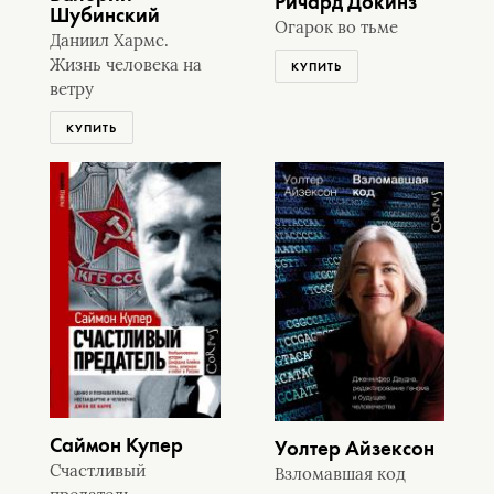
Ричард Докинз
Шубинский
Огарок во тьме
Даниил Хармс.
Жизнь человека на
КУПИТЬ
ветру
КУПИТЬ
Саймон Купер
Уолтер Айзексон
Счастливый
Взломавшая код