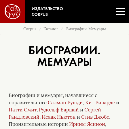
ИЗДАТЕЛЬСТВО
CORPUS
Corpus
Каталог
Биографии. Мемуары
БИОГРАФИИ.
МЕМУАРЫ
Биографии и мемуары, начавшиеся с
поразительного
Салман Рушди
,
Кит Ричардс
и
Патти Смит
,
Рудольф Баршай
и
Сергей
Гандлевский
,
Исаак Ньютон
и
Стив Джобс
.
Пронзительные истории
Ирины Ясиной
,