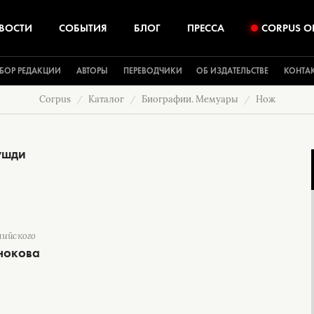
ВОСТИ
СОБЫТИЯ
БЛОГ
ПРЕССА
CORPUS O
БОР РЕДАКЦИИ
АВТОРЫ
ПЕРЕВОДЧИКИ
ОБ ИЗДАТЕЛЬСТВЕ
КОНТА
Corpus
Каталог
Биографии. Мемуары
Нож
ушди
лийского
нокова