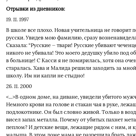
Отрывки из дневников:
19. 11. 1997
В школе все плохо. Новая учительница не говорит п
русски. Увидев мою фамилию, сразу возненавидела
Сказала: “Русские — твари! Русские убивают чеченце
никого не убивала! Это моего дедушку убило под о
в больнице! С Касси я не помирилась, хотя она оче
старалась. Хава и Малида решили заходить за мной
школу. Им ни капли не стыдно!
26. 11. 2000
<...>В одном доме, на диване, увидели убитого муж
Немного крови на голове и стакан чая в руке, лежа
подлокотнике. Он был словно живой. Только в воз
висел запах металла. Почему от убитых пахнет мет
пеплом? И детские вещи, лежащие рядом с ним, и к
малыша. В этом доме мама не разрешила брать даж