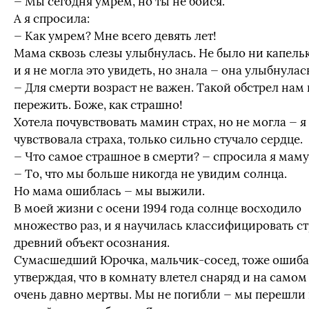
— Мы сегодня умрем, но ты не бойся.
А я спросила:
— Как умрем? Мне всего девять лет!
Мама сквозь слезы улыбнулась. Не было ни капельк
и я не могла это увидеть, но знала — она улыбнулас
— Для смерти возраст не важен. Такой обстрел нам 
пережить. Боже, как страшно!
Хотела почувствовать мамин страх, но не могла — я
чувствовала страха, только сильно стучало сердце.
— Что самое страшное в смерти? — спросила я маму
— То, что мы больше никогда не увидим солнца.
Но мама ошиблась — мы выжили.
В моей жизни с осени 1994 года солнце восходило
множество раз, и я научилась классифицировать ст
древний объект осознания.
Сумасшедший Юрочка, мальчик-сосед, тоже ошиба
утверждая, что в комнату влетел снаряд и на самом
очень давно мертвы. Мы не погибли — мы перешли