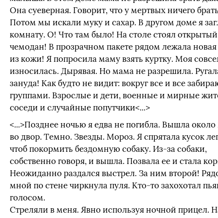
Она суеверная. Говорит, что у мертвых ничего брать
Потом мы искали муку и сахар. В другом доме я заг
комнату. О! Что там было! На столе стоял открытый
чемодан! В прозрачном пакете рядом лежала новая
из кожи! Я попросила маму взять куртку. Моя совс
износилась. Дырявая. Но мама не разрешила. Ругал
зануда! Как будто не видит: вокруг все и все забира
группами. Взрослые и дети, военные и мирные жит
соседи и случайные попутчики<...>
<...>Позднее ночью я едва не погибла. Вышла около 
во двор. Темно. Звезды. Мороз. Я спрятала кусок л
чтоб покормить бездомную собаку. Из-за собаки,
собственно говоря, и вышла. Позвала ее и стала ко
Неожиданно раздался выстрел. За ним второй! Ряд
мной по стене чиркнула пуля. Кто-то захохотал пь
голосом.
Стреляли в меня. Явно используя ночной прицел. Н