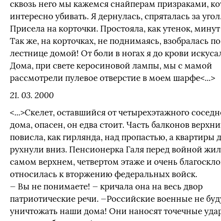
сквозь него мы кажемся снайперам призраками, к
интересно убивать. Я дернулась, спряталась за угол
Присела на корточки. Простояла, как утенок, минут 
Так же, на корточках, не поднимаясь, взобралась по
лестнице домой! От боли в ногах я до крови искуса
Дома, при свете керосиновой лампы, мы с мамой
рассмотрели пулевое отверстие в моем шарфе<...>
21. 03. 2000
<...>Скелет, оставшийся от четырехэтажного соседн
дома, опасен, он едва стоит. Часть балконов верхн
повисла, как гирлянда, над пропастью, а квартиры 
рухнули вниз. Пенсионерка Галя перед войной жил
самом верхнем, четвертом этаже и очень благоскл
относилась к вторжению федеральных войск.
— Вы не понимаете! — кричала она на весь двор
патриотические речи. —Российские военные не буд
уничтожать наши дома! Они наносят точечные уда