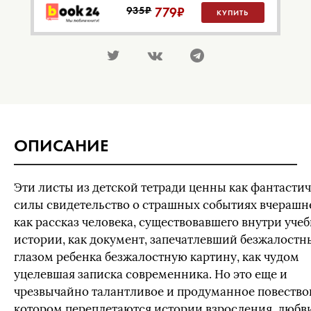
935₽
779
₽
КУПИТЬ
ОПИСАНИЕ
Эти листы из детской тетради ценны как фантасти
силы свидетельство о страшных событиях вчерашне
как рассказ человека, существовавшего внутри уче
истории, как документ, запечатлевший безжалост
глазом ребенка безжалостную картину, как чудом
уцелевшая записка современника. Но это еще и
чрезвычайно талантливое и продуманное повествов
котором переплетаются истории взросления, любв