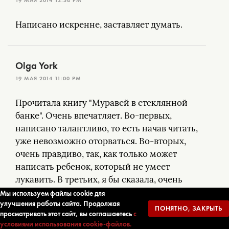
19 МАЯ 2014 12:58 PM
Написано искренне, заставляет думать.
Olga York
19 МАЯ 2014 11:00 PM
Прочитала книгу "Муравей в стеклянной
банке". Очень впечатляет. Во-первых,
написано талантливо, то есть начав читать,
уже невозможно оторваться. Во-вторых,
очень правдиво, так, как только может
написать ребенок, который не умеет
лукавить. В третьих, я бы сказала, очень
миротворческая книга, прочитав которую,
Мы используем файлы cookie для
улучшения работы сайта. Продолжая
всем существом понимаешь,что всякая
ПОНЯТНО, ЗАКРЫТЬ
просматривать этот сайт, вы соглашаетесь
с
война это преступление, преступление
условиями использования cookie-файлов.