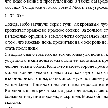
что знаю о войне и преступлениях, а также о марод
соседях. Тогда меня точно убьют! Мне и так угрожал
11. 07. 2004
Дождь. Небо затянули серые тучи. Их кровавым лу
прожигает оранжево-красное солнце. За холмом с
из тяжелых орудий, и земля слегка сотрясалась, н
о том, что каждый день, прожитый на моей родине,
стать последним.
Я видела сны о том, как на землю хлынули волны, 
уступила стихии воды и мы стали ее частицами, пр
человеческий облик. Когда-то в моем городе Грозн
маленькой девочкой сидела на санках, будто на ска
в коридоре квартиры, обнимая маму. А по нашему 
улице Заветы Ильича стреляли тяжелые российские
Кирпичный четырехэтажный дом кренился, словн
большой тонущий корабль, и скрипел. Мама обняла
сказала: