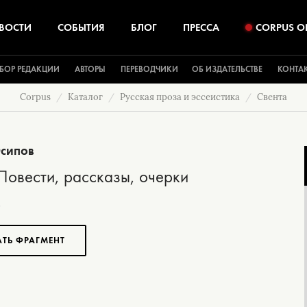
ВОСТИ
СОБЫТИЯ
БЛОГ
ПРЕССА
CORPUS O
БОР РЕДАКЦИИ
АВТОРЫ
ПЕРЕВОДЧИКИ
ОБ ИЗДАТЕЛЬСТВЕ
КОНТА
Corpus
Каталог
Русская проза и эссеистика
Свента
сипов
Повести, рассказы, очерки
АТЬ ФРАГМЕНТ