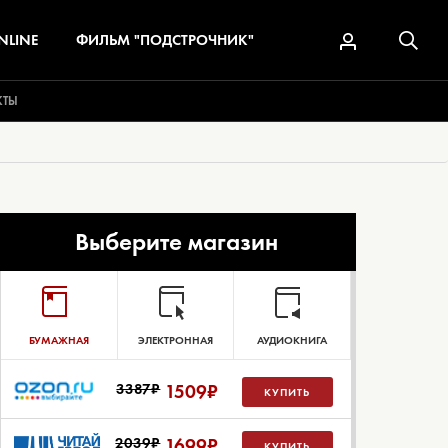
NLINE
ФИЛЬМ "ПОДСТРОЧНИК"
КТЫ
Выберите магазин
БУМАЖНАЯ
ЭЛЕКТРОННАЯ
АУДИОКНИГА
3387₽
1509
₽
КУПИТЬ
2039₽
1699
₽
КУПИТЬ