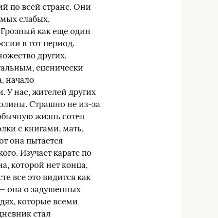
ий по всей стране. Они
амых слабых,
 Грозный как еще один
ссии в тот период.
ожество других.
тальным, сценически
, начало
 У нас, жителей других
Полины. Страшно не из-за
, обычную жизнь сотен
олки с книгами, мать,
от она пытается
ого. Изучает карате по
а, которой нет конца,
те все это видится как
 — она о задушенных
юдях, которые всеми
дневник стал