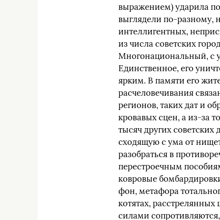
выражением) ударила по 
выглядели по-разному, 
интеллигентных, неприсп
из числа советских горо
Многонациональный, с у
Единственное, его унич
ярким. В памяти его жит
расчеловечивания связан
регионов, таких дат и о
кровавых сцен, а из-за 
тысяч других советских д
сходящую с ума от нищет
разобраться в противоре
перестроечным пособиям.
ковровые бомбардировки,
фон, метафора тотальног
котятах, расстрелянных 
силами сопротивляются, 