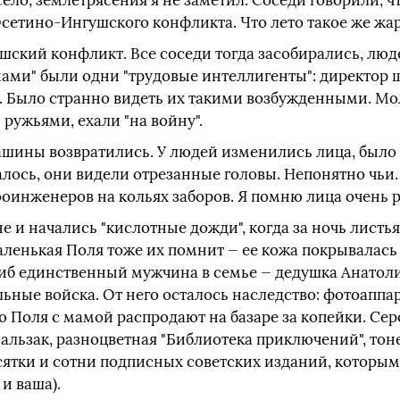
село, землетрясения я не заметил. Соседи говорили, ч
етино-Ингушского конфликта. Что лето такое же жарко
шский конфликт. Все соседи тогда засобирались, люд
ами" были одни "трудовые интеллигенты": директор ш
. Было странно видеть их такими возбужденными. Мо
ружьями, ехали "на войну".
ашины возвратились. У людей изменились лица, было 
залось, они видели отрезанные головы. Непонятно чьи.
ооинженеров на кольях заборов. Я помню лица очень 
е и начались "кислотные дожди", когда за ночь листья
аленькая Поля тоже их помнит — ее кожа покрывалась
иб единственный мужчина в семье — дедушка Анатоли
ьные войска. От него осталось наследство: фотоаппар
ю Поля с мамой распродают на базаре за копейки. Се
Бальзак, разноцветная "Библиотека приключений", то
есятки и сотни подписных советских изданий, которым
 и ваша).