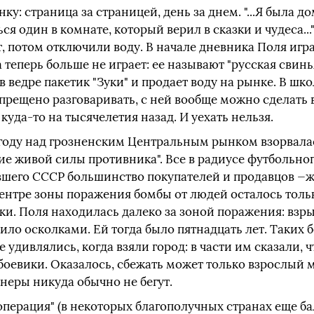
онку: страница за страницей, день за днем. "...Я была
я один в комнате, который верил в сказки и чудеса...
, потом отключили воду. В начале дневника Поля игр
 теперь больше не играет: ее называют "русская свинья
 в ведре пакетик "Зуки" и продает воду на рынке. В шко
апрещено разговаривать, с ней вообще можно сделать 
куда-то на тысячелетия назад. И уехать нельзя.
 году над грозненским Центральным рынком взорвалас
ие живой силы противника". Все в радиусе футбольно
ывшего СССР большинство покупателей и продавцов —
центре зоны поражения бомбы от людей осталось толь
ки. Поля находилась далеко за зоной поражения: взр
ило осколками. Ей тогда было пятнадцать лет. Таких 
е удивлялись, когда взяли город: в части им сказали,
боевики. Оказалось, сбежать может только взрослый 
неры никуда обычно не бегут.
перация" (в некоторых благополучных странах еще ба