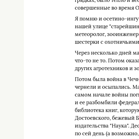
грядках, было тепло и ве
совершенные во время Ос
Я помню и осетино-ингу
нашей улице "старейшин
метеоролог, зооинженер
шестерки с охотничьими 
Через несколько дней м
что-то не то. Потом ока
других агротехников и з
Потом была война в Чечн
чернели и осыпались. М
самом начале войны пог
и ее разбомбили федерал
библиотека книг, котору
Достоевского, бежевый 
издательства "Наука". Д
по сей день (а возможно,