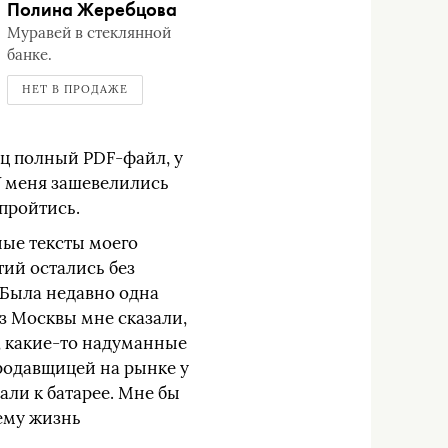
Полина Жеребцова
Муравей в стеклянной
банке.
НЕТ В ПРОДАЖЕ
ец полный PDF-файл, у
 У меня зашевелились
 пройтись.
ные тексты моего
тий остались без
 Была недавно одна
из Москвы мне сказали,
о, какие-то надуманные
родавщицей на рынке у
али к батарее. Мне бы
чему жизнь