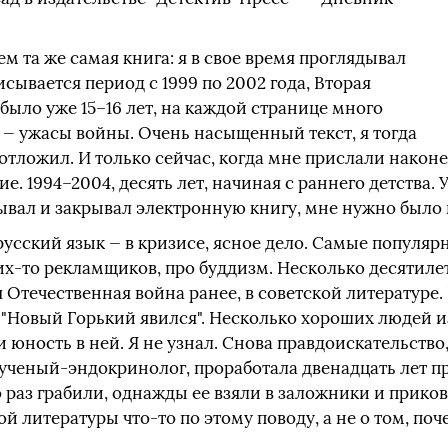
ем та же самая книга: я в свое время проглядывал
исывается период с 1999 по 2002 года, Вторая
 было уже 15–16 лет, на каждой странице много
д — ужасы войны. Очень насыщенный текст, я тогда
 отложил. И только сейчас, когда мне прислали након
е. 1994–2004, десять лет, начиная с раннего детства.
рывал и закрывал электронную книгу, мне нужно было
русский язык — в кризисе, ясное дело. Самые популяр
х-то рекламщиков, про буддизм. Несколько десятиле
 Отечественная война ранее, в советской литературе.
: "Новый Горький явился". Несколько хороших людей 
 и юность в ней. Я не узнал. Снова правдоискательств
 ученый-эндокринолог, проработала двенадцать лет п
 раз грабили, однажды ее взяли в заложники и приков
ой литературы что-то по этому поводу, а не о том, по