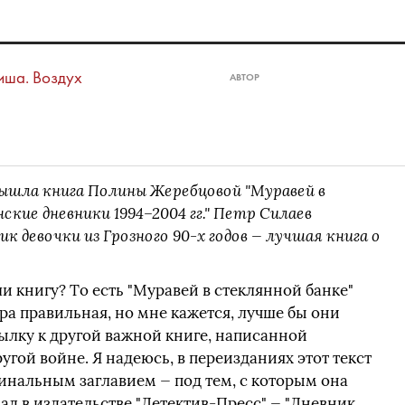
ша. Воздух
АВТОР
вышла книга Полины Жеребцовой "Муравей в
ские дневники 1994–2004 гг." Петр Силаев
к девочки из Грозного 90-х годов — лучшая книга о
 книгу? То есть "Муравей в стеклянной банке"
ра правильная, но мне кажется, лучше бы они
ылку к другой важной книге, написанной
угой войне. Я надеюсь, в переизданиях этот текст
инальным заглавием — под тем, с которым она
ад в издательстве "Детектив-Пресс" — "Дневник