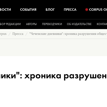
ВОСТИ
СОБЫТИЯ
БЛОГ
ПРЕССА
CORPUS O
БОР РЕДАКЦИИ
АВТОРЫ
ПЕРЕВОДЧИКИ
ОБ ИЗДАТЕЛЬСТВЕ
КОНТА
rpus
Пресса
"Чеченские дневники": хроника разрушения общес
ники": хроника разрушен