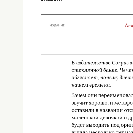
Афи
ИЗДАНИЕ
В издательстве Corpus 
стеклянной банке. Чечен
объясняет, почему дневни
нашем времени.
Зачем они переименовали
звучит хорошо, и метафо
оставили в названии отс
маленькой девочкой о др
будет выходить под ориг
вышла несколько лет наз