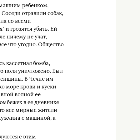
 домашним ребенком,
" Соседи отравили собак,
ала со всеми
" и грозятся убить. Ей
ле ничему не учат,
все что угодно. Общество
ь кассетная бомба,
го поля уничтожено. Был
женщины. В Чечне им
ко море крови и куски
ывной волной ее
бомбежек в ее дневнике
 что все мирные жители
мужчина с машиной, а
луются с этим