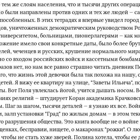
тем же слоям населения, что и тысячи других операц
но были направлены против одних и тех же людей — с
особленных. В этих тетрадях я впервые увидел город
дов, уничтоженных демократическим руководством Ро
ниверситетом, больницами, пионерлагерями — как мн
тожение имело свои конкретные даты, было более бру
елей, чеченцев и русских, крушение нормального мира
о со входом российских войск и кассетными бомбами.
бразов нет, но нам все равно страшно читать дневник 
того, что жизнь этой девочки была так похожа на нашу
етей. Я вижу ее квартиру на улице, "Заветы Ильича", п
ы. Вот Поля увлеклась йогой, учится дышать носом. В
чиях религий — штудирует Коран академика Крачковск
 Шаг за шагом, тысячи деталей — я узнаю их все. Войн
 залп установки "Град" по жилым домам — в этом текс
о разрушения общества. Это книга вообще не о войне
щенках, бесправии, нищете, о макаронах "рожки". О л
чтобы не стать хуже зверей. Полина хотела, чтобы ее 