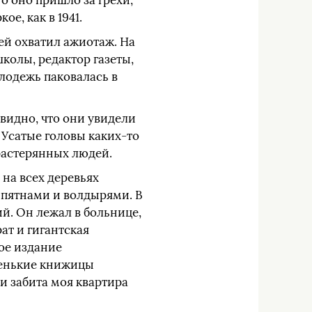
то оно пришло за грехи,
е, как в 1941.
ей охватил ажиотаж. На
колы, редактор газеты,
лодежь паковалась в
видно, что они увидели
 Усатые головы каких-то
растерянных людей.
 на всех деревьях
 пятнами и волдырями. В
й. Он лежал в больнице,
ат и гигантская
рое издание
ненькие книжицы
и забита моя квартира