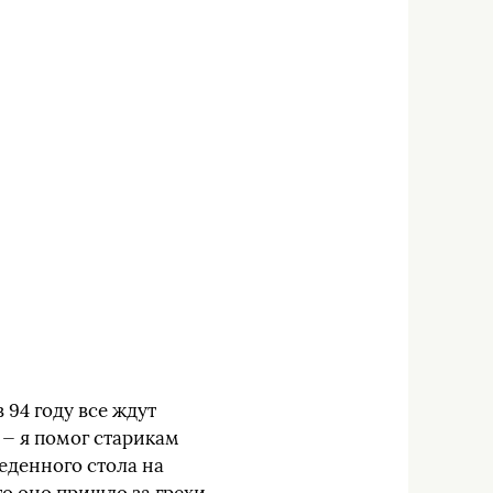
 94 году все ждут
 — я помог старикам
беденного стола на