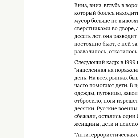
Вниз, вниз, вглубь в вор
который боялся находитьс
мусор больше не вывозят
сверстниками во дворе, а
десять лет, она разводит
постоянно бьют, с ней з
развалилось, откатилось 
Следующий кадр: в 1999
"нацеленная на поражен
день. На всех рынках б
часто помогают дети. В 
одежды, пуговицы, закол
отбросило, ноги изрешет
десятки. Русские военны
сбежали, остались одни 
женщины, дети и пенсио
"Антитеррористическая о