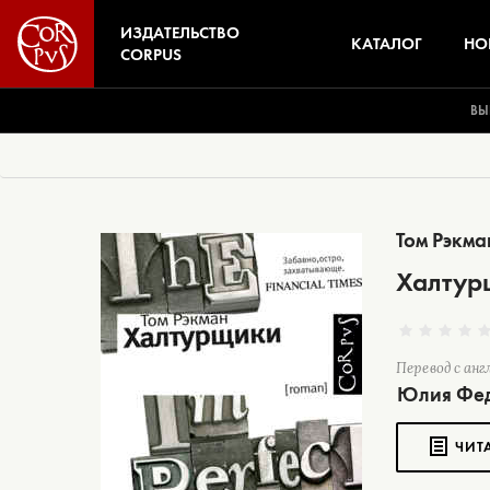
ИЗДАТЕЛЬСТВО
КАТАЛОГ
НО
CORPUS
ВЫ
Том Рэкма
Халтур
Перевод с анг
Юлия Фе
ЧИТ