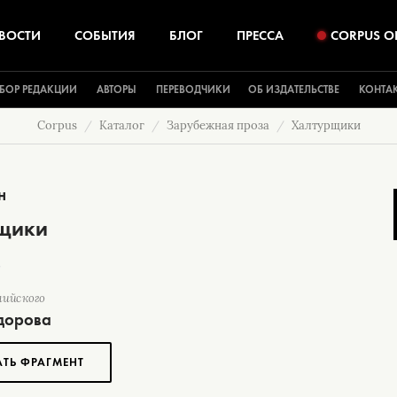
ВОСТИ
СОБЫТИЯ
БЛОГ
ПРЕССА
CORPUS O
БОР РЕДАКЦИИ
АВТОРЫ
ПЕРЕВОДЧИКИ
ОБ ИЗДАТЕЛЬСТВЕ
КОНТА
Corpus
Каталог
Зарубежная проза
Халтурщики
н
щики
лийского
дорова
АТЬ ФРАГМЕНТ