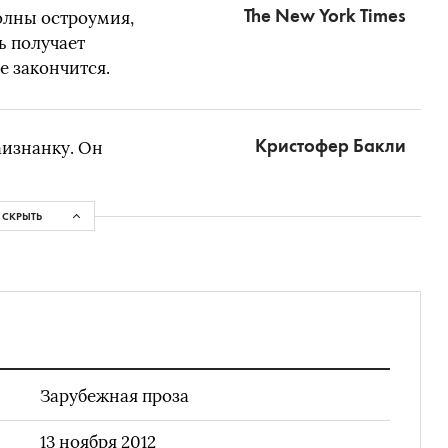
The New York Times
олны остроумия,
ь получает
е закончится.
Кристофер Бакли
аизнанку. Он
СКРЫТЬ
Зарубежная проза
13 ноября 2012