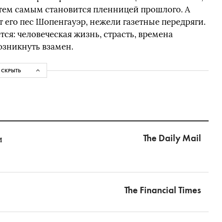
и тем самым становится пленницей прошлого. А
т его пес Шопенгауэр, нежели газетные передряги.
ется: человеческая жизнь, страсть, времена
возникнуть взамен.
СКРЫТЬ
The Daily Mail
и
The Financial Times