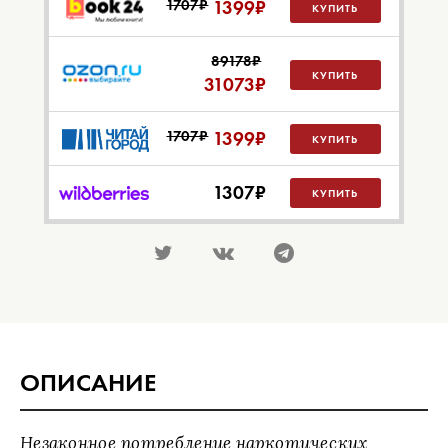
1707₽
1399
₽
КУПИТЬ
89178₽
КУПИТЬ
31073
₽
1707₽
1399
₽
КУПИТЬ
1307
₽
КУПИТЬ
ОПИСАНИЕ
Незаконное потребление наркотических