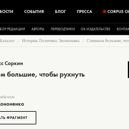
ВОСТИ
СОБЫТИЯ
БЛОГ
ПРЕССА
CORPUS O
БОР РЕДАКЦИИ
АВТОРЫ
ПЕРЕВОДЧИКИ
ОБ ИЗДАТЕЛЬСТВЕ
КОНТА
Каталог
История. Политика. Экономика
Слишком большие, что
сс Соркин
м большие, чтобы рухнуть
лийского
ононенко
АТЬ ФРАГМЕНТ