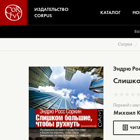
ИЗДАТЕЛЬСТВО
КАТАЛОГ
НО
CORPUS
ВЫ
Corpus
Эндрю Ро
Слишко
Перевод с анг
Михаил К
ЧИТ