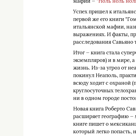
мафии —
"Ноль ноль нол
Успех пришел к итальян
первой же его книги "Го
итальянской мафии, наз
выражениях. И факты, пр
расследования Савьяно 
Итог — книга стала супе
экземпляров) и в мире,
жизнь. Из-за угроз от 
покинул Неаполь, практ
всюду ходит с охраной (
круглосуточных телохра
ни в одном городе посто
Новая книга Роберто Сав
расширяет географию — м
книге пишет о мексиканц
который легко попасть,