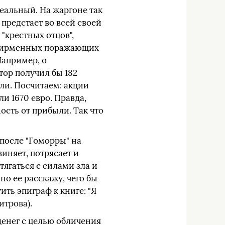
еальный. На жаргоне так
 предстает во всей своей
"крестных отцов",
о фирменных поражающих
Например, о
тор получил бы 182
ли. Посчитаем: акции
ли 1670 евро. Правда,
ость от прибыли. Так что
 после "Гоморры" на
иняет, потрясает и
тягаться с силами зла и
но ее расскажу, чего бы
ить эпиграф к книге: "Я
итрова).
денег с целью обличения