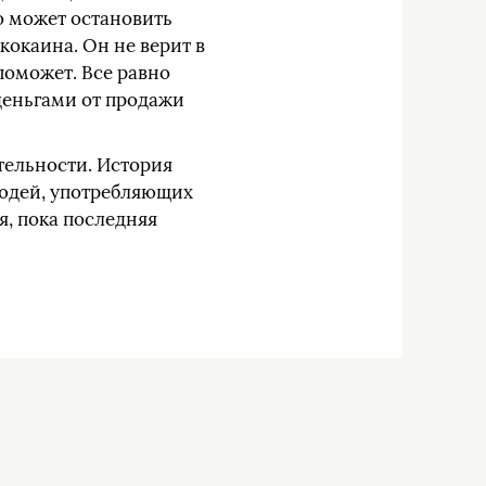
о может остановить
кокаина. Он не верит в
поможет. Все равно
 деньгами от продажи
тельности. История
 людей, употребляющих
я, пока последняя