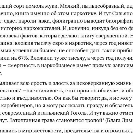
ысший сорт помола муки. Мелкий, пыльцеобразный, ид
енно, книга именно об этом наркотике. И тут Савьяно
: сдает пароли-явки, филигранно выводит биографии 
историю наркокартелей. И, конечно, никуда без ег
еловека фактов, которые делают книгу сверхценной. 
ина: вложив тысячу евро в наркотик, через год инвес
амый успешный бизнес, не способен дать такой прибы
чили на 67%. Вложили ту же тысячу, а через год получи
а — смертность в наркобизнесе имеет прямую зависим
.
ыливает всю ярость и злость за исковерканную жизнь
ль ноль" —настойчивость, с которой он обличает и обв
тью и въедливостью. Он как бы говорит: да, я не могу 
карабинеров, но я могу рассказать правду и обязатель
й современный итальянский Гоголь. И тут важно отмет
чут. Затоптанная трава становится тропой" (Блага Дим
ившись в мир жестокости, предательства и огромных 