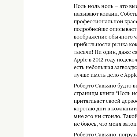
Ноль ноль ноль — это в
называют кокаин. Собств
профессиональной красе
подробнейше описывает 
воображение обычного ч
прибыльности рынка кока
тысячи! Ни один, даже с
Apple в 2012 году подско
есть небольшая загвоздк
лучше иметь дело с Apple
Роберто Савьяно будто в
страницы книги "Ноль но
притягивает своей дерзос
коротаю дни в компании 
мне это ни стоило. Тако
не боюсь, что меня затоп
Роберто Савьяно, погруз