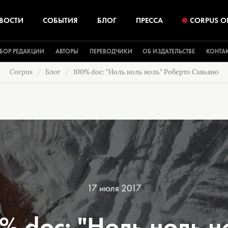
ВОСТИ
СОБЫТИЯ
БЛОГ
ПРЕССА
CORPUS O
БОР РЕДАКЦИИ
АВТОРЫ
ПЕРЕВОДЧИКИ
ОБ ИЗДАТЕЛЬСТВЕ
КОНТА
Corpus
Блог
100% doc: "Ноль ноль ноль" Роберто Савьяно
17 июля 2017
% doc: "Ноль ноль н