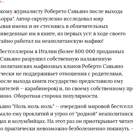
ь"
.
скому журналисту Роберето Савьяно после выхода
морра". Автор скрупулезно исследовал мир
ывая имена и не стесняясь в обличительных
иведенные им в книге, из первых уст: в ходе своего
тайно работал на неаполитанскую мафию!
рбестселлером в Италии (более 800 000 проданных
 а Савьяно разрушил собственную налаженную
неаполитанских мафиозных кланов Роберто Савьяно
ически не поддерживает отношения с родителями,
после выхода книги государство предоставило ему
нителей — карабинеров) и, по своему собственному п
янно. Оборотная сторона популярности.
ьяно "Ноль ноль ноль" — очередной мировой бестселл
ало ему проклятий и угроз от "родной" неаполитанс
ах и колумбийцах. На этот раз он приоткрывает читат
 но практически невозможно безболезненно покинуть 