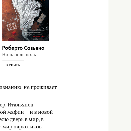
Роберто Савьяно
Ноль ноль ноль
КУПИТЬ
ризнанию, не проживает
ер. Итальянец
кой мафии — и в новой
елю дверь в мир, в
— мир наркотиков.