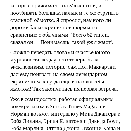
которые прижимал Пол Маккартни, и
поотбивать большим пальцем те же струны в
стальной обмотке. Я спросил, намного ли
дороже басы скрипичной формы по
сравнению с обычными. "Всего 52 гинеи, —
сказал он. — Понимаешь, такой уж я жмот".
Сложно передать словами счастье юного
журналиста, ведь у него теперь была
эксклюзивная история: сам Пол Маккартни
дал ему поиграть на своем легендарном
скрипичном басу, да ещё и назвал себя
жмотом! Так закончилась их первая встреча.
Уже в семидесятых, работая официальным
рок-критиком в Sunday Times Magazine,
Норман возьмет интервью у Мика Джаггера и
Боба Дилана, Эрика Клэптона и Дэвида Боуи,
Боба Марли и Элтона Джона, Джонни Кэша и