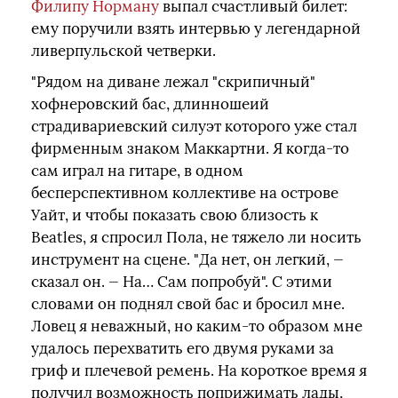
Филипу Норману
выпал счастливый билет:
ему поручили взять интервью у легендарной
ливерпульской четверки.
"Рядом на диване лежал "скрипичный"
хофнеровский бас, длинношеий
страдивариевский силуэт которого уже стал
фирменным знаком Маккартни. Я когда‑то
сам играл на гитаре, в одном
бесперспективном коллективе на острове
Уайт, и чтобы показать свою близость к
Beatles, я спросил Пола, не тяжело ли носить
инструмент на сцене. "Да нет, он легкий, —
сказал он. — На… Сам попробуй". С этими
словами он поднял свой бас и бросил мне.
Ловец я неважный, но каким‑то образом мне
удалось перехватить его двумя руками за
гриф и плечевой ремень. На короткое время я
получил возможность поприжимать лады,