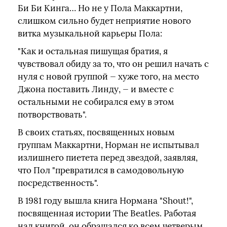
Би Би Кинга… Но не у Пола Маккартни,
слишком сильно будет неприятие нового
витка музыкальной карьеры Пола:
"Как и остальная пишущая братия, я
чувствовал обиду за то, что он решил начать с
нуля с новой группой — хуже того, на место
Джона поставить Линду, — и вместе с
остальными не собирался ему в этом
потворствовать".
В своих статьях, посвященных новым
группам Маккартни, Норман не испытывал
излишнего пиетета перед звездой, заявляя,
что Пол "превратился в самодовольную
посредственность".
В 1981 году вышла книга Нормана "Shout!",
посвященная истории The Beatles. Работая
над книгой, он обращался ко всем четверым