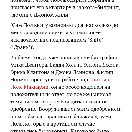
позвонит, чтобы поблагодарить Нормана и
пригласит его в квартиру в "Дакота-билдинг",
где они с Джоном жили.
"Сам Пол книгу возненавидел, насколько до
меня доходили слухи, и упоминал ее
исключительно под названием "Shite"
("Срань")".
В общем, когда, уже написав уже биографии
Мика Джаггера, Бадди Холли, Элтона Джона,
Эрика Клэптона и Джона Леннона, Филип
Норман приступил к работе над
книгой о
Поле Маккарни
, он не особо надеялся на
положительный ответ, но всё же написал
тому письмо с просьбой дать негласное
одобрение. Вооружившись этим одобрением,
он мог бы расспрашивать близких друзей
Пола, которые в противном случае
отказались бы говорить. Каково же было