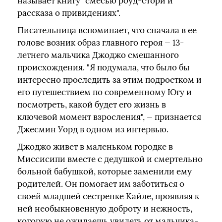
называет книгу "смесью роуд-стори и
рассказа о привидениях".
Писательница вспоминает, что сначала в ее
голове возник образ главного героя — 13-
летнего мальчика Джоджо смешанного
происхождения. "Я подумала, что было бы
интересно проследить за этим подростком и
его путешествием по современному Югу и
посмотреть, какой будет его жизнь в
ключевой момент взросления", — признается
Джесмин Уорд в одном из интервью.
Джоджо живет в маленьком городке в
Миссисипи вместе с дедушкой и смертельно
больной бабушкой, которые заменили ему
родителей. Он помогает им заботиться о
своей младшей сестренке Кайле, проявляя к
ней необыкновенную доброту и нежность,
которую не ожидаешь увидеть от мальчика-