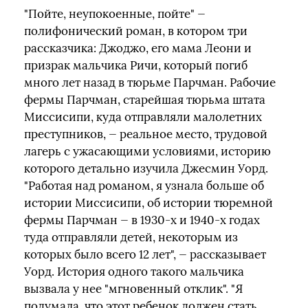
"Пойте, неупокоенные, пойте" —
полифонический роман, в котором три
рассказчика: Джоджо, его мама Леони и
призрак мальчика Ричи, который погиб
много лет назад в тюрьме Парчман. Рабочие
фермы Парчман, старейшая тюрьма штата
Миссисипи, куда отправляли малолетних
преступников, — реальное место, трудовой
лагерь с ужасающими условиями, историю
которого детально изучила Джесмин Уорд.
"Работая над романом, я узнала больше об
истории Миссисипи, об истории тюремной
фермы Парчман — в 1930-х и 1940-х годах
туда отправляли детей, некоторым из
которых было всего 12 лет", — рассказывает
Уорд. История одного такого мальчика
вызвала у нее "мгновенный отклик". "Я
подумала, что этот ребенок должен стать