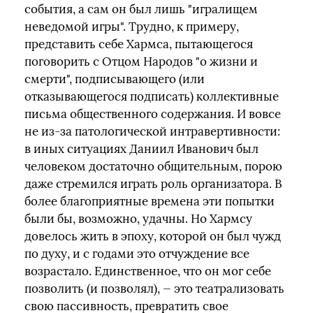
события, а сам он был лишь "игралищем
неведомой игры". Трудно, к примеру,
представить себе Хармса, пытающегося
поговорить с Отцом Народов "о жизни и
смерти", подписывающего (или
отказывающегося подписать) коллективные
письма общественного содержания. И вовсе
не из-за патологической интравертивности:
в иных ситуациях Даниил Иванович был
человеком достаточно общительным, порою
даже стремился играть роль организатора. В
более благоприятные времена эти попытки
были бы, возможно, удачны. Но Хармсу
довелось жить в эпоху, которой он был чужд
по духу, и с годами это отчуждение все
возрастало. Единственное, что он мог себе
позволить (и позволял), — это театрализовать
свою пассивность, превратить свое