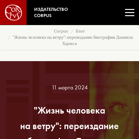
ИЗДАТЕЛЬСТВО
CORPUS
Corpus
Блог
"Жизнь человека на ветру": переиздание биографии Даниила
Хармса
11 марта 2024
"Жизнь человека
на ветру": переиздание