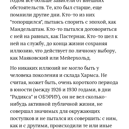
годом все больше зависели от внешних
обстоятельств. Те, кто был старше, еще
помнили другие дни. Кто-то из них
"топорщился", пытаясь спорить с эпохой, как
Мандельштам. Кто-то пытался договориться
с ней на равных, как Пастернак. Кто-то шел к
ней на службу, до конца жизни сохраняя
иллюзию, что действует по личному выбору,
как Маяковский или Мейерхольд.
Но никаких иллюзий не могло быть у
человека поколения и склада Хармса. Не
считая, может быть, очень короткого периода
в юности (между 1926 и 1930 годами, в дни
"Радикса" и ОБЭРИУ), он не вел сколько-
нибудь активной публичной жизни, не
совершал значимых для окружающих
поступков и не пытался их совершить: с ним,
как и с другими, происходили те или иные