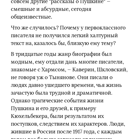
совсем другие "рассказы о Пушкине" —
смешные и абсурдные, сегодня
общеизвестные.
Что же случилось? Почему у первоклассного
писателя не получился легкий халтурный
текст на, казалось бы, близкую ему тему?
В тридцатые годы жанр биографии был
модным, ему отдали дань многие писатели,
знакомые с Хармсом, — Каверин, Шкловский,
не говоря уж о Тынянове. Они писали о
людях давно ушедшего времени, чья жизнь
зачастую была трудной и драматичной.
Однако трагические события жизни
Пушкина и его друзей, к примеру
Кюхельбекера, были результатом их
поступков, следствием их характеров. Люди,
жившие в России после 1917 года, с каждым