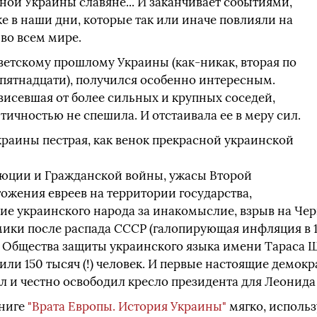
ой Украины славяне... И заканчивает событиями,
 в наши дни, которые так или иначе повлияли на
во всем мире.
ветскому прошлому Украины (как-никак, вторая по
 пятнадцати), получился особенно интересным.
ависевшая от более сильных и крупных соседей,
тичностью не спешила. И отстаивала ее в меру сил.
раины пестрая, как венок прекрасной украинской
юции и Гражданской войны, ужасы Второй
ожения евреев на территории государства,
ие украинского народа за инакомыслие, взрыв на Че
ки после распада СССР (галопирующая инфляция в 19
 Общества защиты украинского языка имени Тараса Ше
ли 150 тысяч (!) человек. И первые настоящие демок
л и честно освободил кресло президента для Леонида
книге
"Врата Европы. История Украины"
мягко, использ