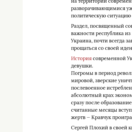
на территории современн
разворачивающимися уже
политическую ситуацию 
Раздел, посвященный со
важности республика из
Украина, почти всегда з
прощаться со своей иден
История
современной Ук
девушки.
Погромы в период револ
мировой, зверские уничт
послевоенное истреблен
абсолютный крах экономи
сразу после образование
считанные месяцы вступи
жертв — Кравчук проигра
Сергей Плохий в своей 