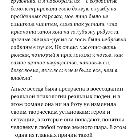
грузовика, и я подобрала их — с гордостью
демонстрировали свою долгую службу на
пройденных дорогах, мое лицо было не
слишком чистым, глаза так устали, что
краснота заползала на голубизну радужки,
грязные темно-русые волосы были небрежно
собраны в пучок. Не стану уж описывать
рюкзак, который я прислонила к ногам, как
самое ценное имущество, каковым он,
безусловно, являлся: в нем было все, чем я
владела".
Аньес всегда была прекрасна в воссоздании
реальной психологии реальных людей, и в
этом романе она ни на йоту не изменила
своим творческим установкам: герои и
ситуации, в которые они попадают, понятны
человеку в любой точке земного шара. В этом
– одна из главных причин такой