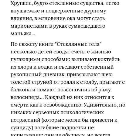
Хрупкие, будто стеклянные существа, легко
внушаемые и подверженные дурному
влияния, в мгновение ока могут стать
марионетками в руках сумасшедшего
маньяка...
По сюжету книги "Стеклянные тела"
несколько детей сводят счеты с жизнью
пугающими способами: выпивают коктейль
из хлора и водки и съедают собственный
рукописный дневник, привязывают шею
толстой струной от рояля к столбу, прыгают с
балкона и ломают позвоночник об раму
велосипеда… Каждый из них относится к
смерти как к освобождению. Удивительно, но
никаких серьезных психологических
потрясений (которые могли бы привести к
суициду) погибшие подростки не
испытывали: они из обычных, не всегда