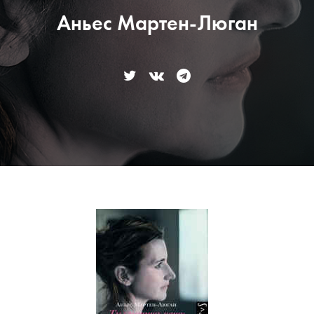
Аньес Мартен-Люган