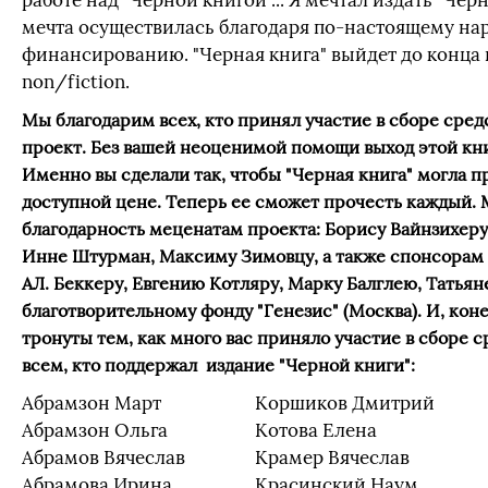
работе над "Черной книгой"... Я мечтал издать "Черн
мечта осуществилась благодаря по-настоящему н
финансированию. "Черная книга" выйдет до конца 
non/fiction.
Мы благодарим всех, кто принял участие в сборе сред
проект. Без вашей неоценимой помощи выход этой кни
Именно вы сделали так, чтобы "Черная книга" могла пр
доступной цене. Теперь ее сможет прочесть каждый.
благодарность меценатам проекта: Борису Вайнзихер
Инне Штурман, Максиму Зимовцу, а также спонсорам 
АЛ. Беккеру, Евгению Котляру, Марку Балглею, Татья
благотворительному фонду "Генезис" (Москва). И, кон
тронуты тем, как много вас приняло участие в сборе 
всем, кто поддержал издание "Черной книги":
Абрамзон Март
Коршиков Дмитрий
Абрамзон Ольга
Котова Елена
Абрамов Вячеслав
Крамер Вячеслав
Абрамова Ирина
Красинский Наум