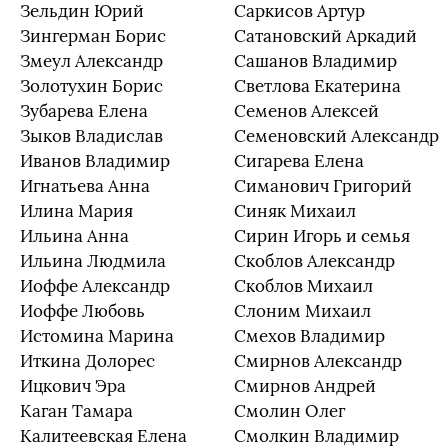
Зельдин Юрий
Саркисов Артур
Зингерман Борис
Сатановский Аркадий
Змеул Александр
Сашанов Владимир
Золотухин Борис
Светлова Екатерина
Зубарева Елена
Семенов Алексей
Зыков Владислав
Семеновский Александр
Иванов Владимир
Сигарева Елена
Игнатьева Анна
Симанович Григорий
Илина Мария
Синяк Михаил
Ильина Анна
Сирин Игорь и семья
Ильина Людмила
Скоблов Александр
Иоффе Александр
Скоблов Михаил
Иоффе Любовь
Слоним Михаил
Истомина Марина
Смехов Владимир
Иткина Долорес
Смирнов Александр
Ицкович Эра
Смирнов Андрей
Каган Тамара
Смолин Олег
Калитеевская Елена
Смолкин Владимир