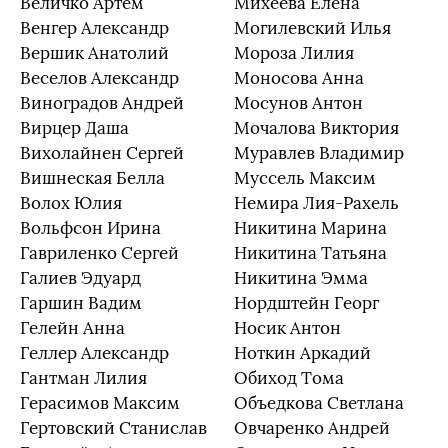
Величко Артем
Михеева Елена
Венгер Александр
Могилевский Илья
Вершик Анатолий
Мороза Лилия
Веселов Александр
Моносова Анна
Виноградов Андрей
Мосунов Антон
Вирцер Даша
Мочалова Виктория
Вихолайнен Сергей
Муравлев Владимир
Вишнеская Белла
Муссель Максим
Волох Юлия
Немира Лия-Рахель
Вольфсон Ирина
Никитина Марина
Гавриленко Сергей
Никитина Татьяна
Галиев Эдуард
Никитина Эмма
Гаршин Вадим
Нордштейн Георг
Гелейн Анна
Носик Антон
Геллер Александр
Ноткин Аркадий
Гантман Лилия
Обиход Тома
Герасимов Максим
Объедкова Светлана
Гертовский Станислав
Овчаренко Андрей