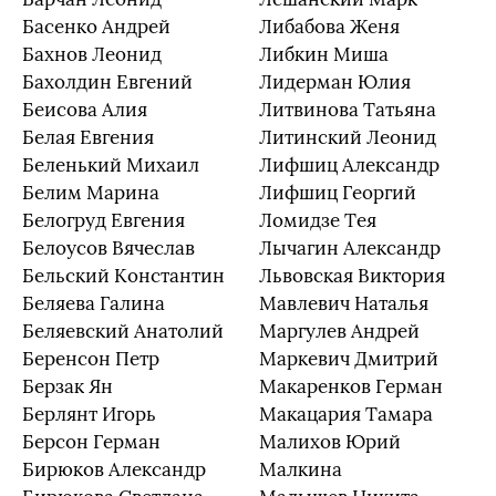
Басенко Андрей
Либабова Женя
Бахнов Леонид
Либкин Миша
Бахолдин Евгений
Лидерман Юлия
Беисова Алия
Литвинова Татьяна
Белая Евгения
Литинский Леонид
Беленький Михаил
Лифшиц Александр
Белим Марина
Лифшиц Георгий
Белогруд Евгения
Ломидзе Тея
Белоусов Вячеслав
Лычагин Александр
Бельский Константин
Львовская Виктория
Беляева Галина
Мавлевич Наталья
Беляевский Анатолий
Маргулев Андрей
Беренсон Петр
Маркевич Дмитрий
Берзак Ян
Макаренков Герман
Берлянт Игорь
Макацария Тамара
Берсон Герман
Малихов Юрий
Бирюков Александр
Малкина