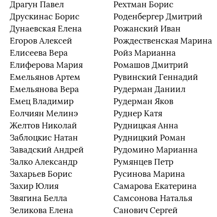
Драгун Павел
Рехтман Борис
Друскинас Борис
Роденбергер Дмитрий
Дунаевская Елена
Рожанский Иван
Егоров Алексей
Рождественская Марина
Елисеева Вера
Ройз Марианна
Елиферова Мария
Ромашов Дмитрий
Емельянов Артем
Рувинский Геннадий
Емельянова Вера
Рудерман Даниил
Емец Владимир
Рудерман Яков
Еолчиян Мелинэ
Руднер Катя
Желтов Николай
Рудницкая Анна
Заблоцкис Натан
Рудницкий Роман
Завадский Андрей
Рудомино Марианна
Залко Александр
Румянцев Петр
Захарьев Борис
Русинова Марина
Захир Юлия
Самарова Екатерина
Звягина Белла
Самсонова Наталья
Зеликова Елена
Санович Сергей