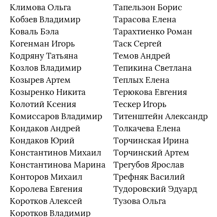
Климова Ольга
Тапельзон Борис
Кобзев Владимир
Тарасова Елена
Коваль Бэла
Тарахтиенко Роман
Когенман Игорь
Таск Сергей
Кодряну Татьяна
Темов Андрей
Козлов Владимир
Тепикина Светлана
Козырев Артем
Теплых Елена
Козыренко Никита
Терюкова Евгения
Колотий Ксения
Тескер Игорь
Комиссаров Владимир
Титенштейн Александр
Кондаков Андрей
Толкачева Елена
Кондаков Юрий
Торчинская Ирина
Константинов Михаил
Торчинский Артем
Константинова Марина
Трегубов Ярослав
Конторов Михаил
Трефняк Василий
Королева Евгения
Тудоровский Эдуард
Коротков Алексей
Тузова Ольга
Коротков Владимир