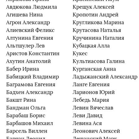
Авдюкова Людмила
Крещук Алексей
Агишева Нина
Кропотин Андрей
Агрон Александр
Кругликова Марина
Алиевский Феликс
Крутасова Наталья
Алтунина Евгения
Кручинина Наталия
Альтшулер Лев
Кубацкая Алла
Аристов Константин
Кукес
Ахутин Анатолий
Культиасова Галина
Бабер Ирина
Курганская Анна
Бабицкий Владимир
Ладыжанский Александр
Баграмова Евгения
Ланге Евгения
Бадхен Александр
Ларионов Юрий
Бакшт Рина
Лебедь Мария
Бандман Ольга
Левин Вячеслав
Барабаш Борис
Леви Давид
Барбашов Михаил
Левина Ася
Барсель Виллен
Леонович Алексей
Барчан Леонид
Лешанский Марк