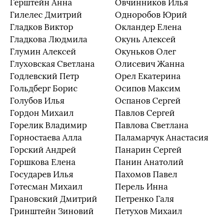
Герштейн Анна
Овчинников Илья
Гилелес Дмитрий
Одноробов Юрий
Гладков Виктор
Окландер Елена
Гладкова Людмила
Окунь Алексей
Глумин Алексей
Окуньков Олег
Глуховская Светлана
Олисевич Жанна
Годлевский Петр
Орел Екатерина
Гольдберг Борис
Осипов Максим
Голубов Илья
Оспанов Сергей
Гордон Михаил
Павлов Сергей
Горелик Владимир
Павлова Светлана
Горностаева Алла
Паламарчук Анастасия
Горский Андрей
Панарин Сергей
Горшкова Елена
Панин Анатолий
Государев Илья
Пахомов Павел
Готесман Михаил
Перель Инна
Грановский Дмитрий
Петренко Галя
Гринштейн Зиновий
Петухов Михаил