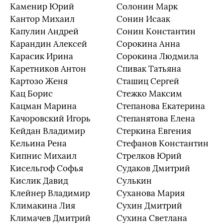
Каменир Юрий
Солонин Марк
Кантор Михаил
Сонин Исаак
Капулин Андрей
Сонин Константин
Карандин Алексей
Сорокина Анна
Карасик Ирина
Сорокина Людмила
Каретников Антон
Спивак Татьяна
Картозо Женя
Сташиц Сергей
Кац Борис
Стежко Максим
Кацман Марина
Степанова Екатерина
Качоровский Игорь
Степанятова Елена
Кейдан Владимир
Стеркина Евгения
Кельина Рена
Стефанов Константин
Кипнис Михаил
Стрелков Юрий
Кисельгоф Софья
Судаков Дмитрий
Кислик Давид
Сулькин
Клейнер Владимир
Суханова Мария
Климакина Лия
Сухин Дмитрий
Климачев Дмитрий
Сухина Светлана