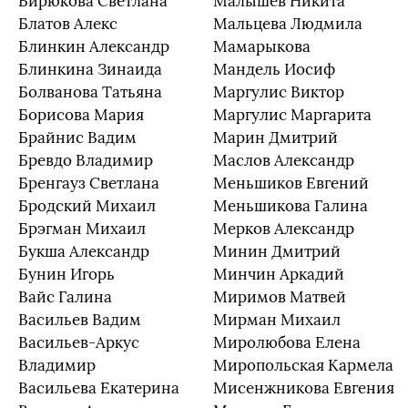
Бирюкова Светлана
Малышев Никита
Блатов Алекс
Мальцева Людмила
Блинкин Александр
Мамарыкова
Блинкина Зинаида
Мандель Иосиф
Болванова Татьяна
Маргулис Виктор
Борисова Мария
Маргулис Маргарита
Брайнис Вадим
Марин Дмитрий
Бревдо Владимир
Маслов Александр
Бренгауз Светлана
Меньшиков Евгений
Бродский Михаил
Меньшикова Галина
Брэгман Михаил
Мерков Александр
Букша Александр
Минин Дмитрий
Бунин Игорь
Минчин Аркадий
Вайс Галина
Миримов Матвей
Васильев Вадим
Мирман Михаил
Васильев-Аркус
Миролюбова Елена
Владимир
Миропольская Кармела
Васильева Екатерина
Мисенжникова Евгения