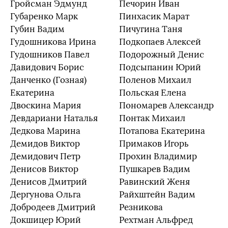
Гройсман Эдмунд
Печорин Иван
Губаренко Марк
Пинхасик Марат
Губин Вадим
Пичугина Таня
Гудошникова Ирина
Подкопаев Алексей
Гудошников Павел
Подорожный Денис
Давидович Борис
Подсыпанин Юрий
Данченко (Гозная)
Поленов Михаил
Екатерина
Польская Елена
Двоскина Мария
Пономарев Александр
Девдариани Наталья
Понтак Михаил
Дедкова Марина
Потапова Екатерина
Демидов Виктор
Примаков Игорь
Демидович Петр
Прохин Владимир
Денисов Виктор
Пушкарев Вадим
Денисов Дмитрий
Равинский Женя
Дергунова Ольга
Райхштейн Вадим
Добродеев Дмитрий
Резникова
Докшицер Юрий
Рехтман Альфред