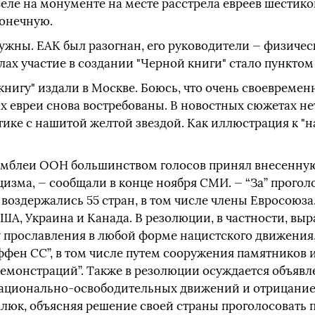
еле на монументе на месте расстрела евреев шестико
конечную.
ужны. ЕАК был разогнан, его руководители — физичес
ах участие в создании "Черной книги" стало пунктом
книгу" издали в Москве. Боюсь, что очень своевремен
х евреи снова востребованы. В новостных сюжетах не
тике с нашитой желтой звездой. Как иллюстрация к "
самблеи ООН большинством голосов принял внесенну
цизма, — сообщали в конце ноября СМИ. — “За” проголо
воздержались 55 стран, в том числе члены Евросоюза.
ША, Украина и Канада. В резолюции, в частности, выр
у прославления в любой форме нацистского движения
ффен СС”, в том числе путем сооружения памятников 
емонстраций”. Также в резолюции осуждается объявл
ационально-освободительных движений и отрицание 
юк, объясняя решение своей страны проголосовать 