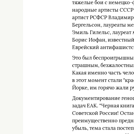
тяжелые бои с немецко-
народные артисты СССР
артист РСФСР Владимир 
Бергельсон, лауреаты м
Эмиль Гилельс, лауреат
Борис Иофан, известный
Еврейский антифашистс
Это был беспроигрышный 
страшным, безжалостным 
Какая именно часть челов
в этот момент стали "к
Йорке, им горячо жали 
Документирование геноц
задач ЕАК. "Черная кни
Советской России! Остан
преимущественно предна
убыль, тема стала посте