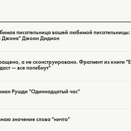
бимая писательница вашей любимой писательницы:
я Джона" Джоан Дидион
ащено, а не сконструировано. Фрагмент из книги "Ес
даст — все погибнут"
лман Рушди "Одиннадцатый час"
знаю значение слова "ничто"