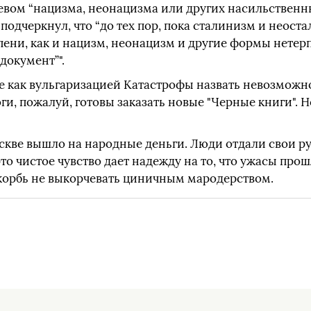
евом “нацизма, неонацизма или других насильственн
 подчеркнул, что “до тех пор, пока сталинизм и неост
пени, как и нацизм, неонацизм и другие формы нетер
документ”".
че как вульгаризацией Катастрофы назвать невозможно
, пожалуй, готовы заказать новые "Черные книги". Н
кве вышло на народные деньги. Люди отдали свои ру
это чистое чувство дает надежду на то, что ужасы про
скорбь не выкорчевать циничным мародерством.