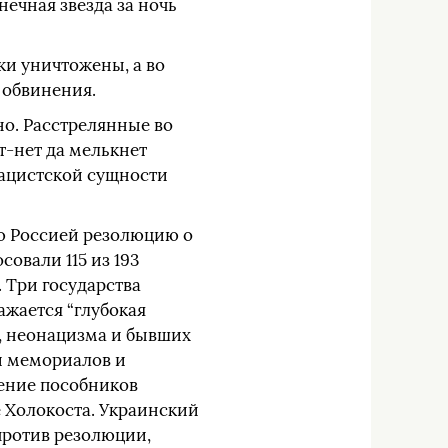
нечная звезда за ночь
ки уничтожены, а во
 обвинения.
но. Расстрелянные во
т-нет да мелькнет
нацистской сущности
ю Россией резолюцию о
совали 115 из 193
 Три государства
ажается “глубокая
, неонацизма и бывших
и мемориалов и
ение пособников
Холокоста. Украинский
против резолюции,