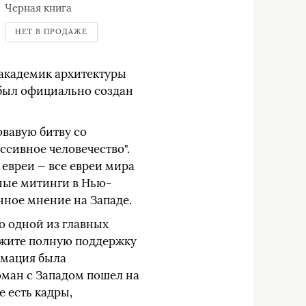
Черная книга
НЕТ В ПРОДАЖЕ
 академик архитектуры
 был официально создан
овавую битву со
ссивное человечество".
 евреи — все евреи мира
ные митинги в Нью-
ное мнение на Западе.
о одной из главных
кажите полную поддержку
рмация была
оман с Западом пошел на
е есть кадры,