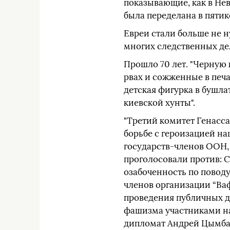
показывающие, как в Нев
была переделана в пяти
Евреи стали больше не н
многих следственных дел
Прошло 70 лет. "Черную 
рвах и сожженные в печа
детская фигурка в бушла
киевской хунты".
"Третий комитет Генас
борьбе с героизацией на
государств-членов ООН, 
проголосовали против: С
озабоченность по повод
членов организации “Ва
проведения публичных д
фашизма участниками н
дипломат Андрей Цымбал