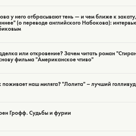
ова у него отбрасывают тень — и чем ближе к закату,
ннее" (о переводе английского Набокова): интервь
биковым
делка или откровение? Зачем читать роман "Стиран
снову фильма "Американское чтиво"
 поживает наш миляга? "Лолита" – лучший голливу
рен Грофф. Судьбы и фурии