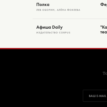
Полка
Фе
ЛЕВ ОБОРИН, АЛЁНА ФОКЕЕВА
Афиша Daily
"Ка
те
ИЗДАТЕЛЬСТВО CORPUS
То