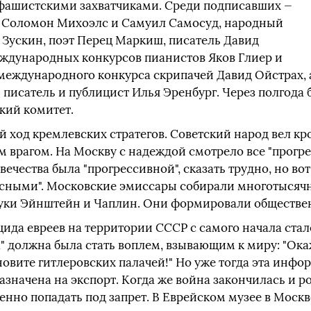
фашистскими захватчиками. Среди подписавших —
 Соломон Михоэлс и Самуил Самосуд, народный
Зускин, поэт Перец Маркиш, писатель Давид
еждународных конкурсов пианистов Яков Глиер и
 международного конкурса скрипачей Давид Ойстрах,
 писатель и публицист Илья Эренбург. Через полгода
кий комитет.
ход кремлевских стратегов. Советский народ вел кр
врагом. На Москву с надеждой смотрело все "прогре
ечества была "прогрессивной", сказать трудно, но вот
расными". Московские эмиссары собирали многотысяч
руки Эйнштейн и Чаплин. Они формировали обществен
ида евреев на территории СССР с самого начала стал
га" должна была стать воплем, взывающим к миру: "О
овите гитлеровских палачей!" Но уже тогда эта инфо
значена на экспорт. Когда же война закончилась и р
пенно попадать под запрет. В Еврейском музее в Москв