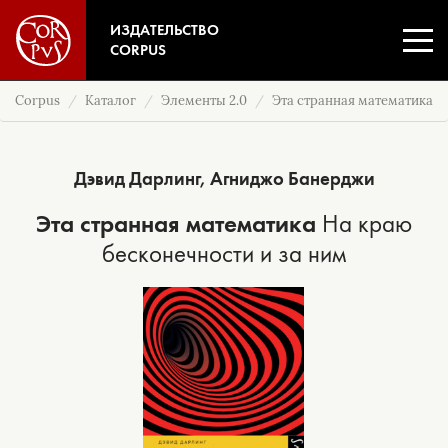
ИЗДАТЕЛЬСТВО
CORPUS
Corpus
Каталог
Элементы 2.0
Эта странная математика
Дэвид Дарлинг
,
Агниджо Банерджи
Эта странная математика
На краю
бесконечности и за ним