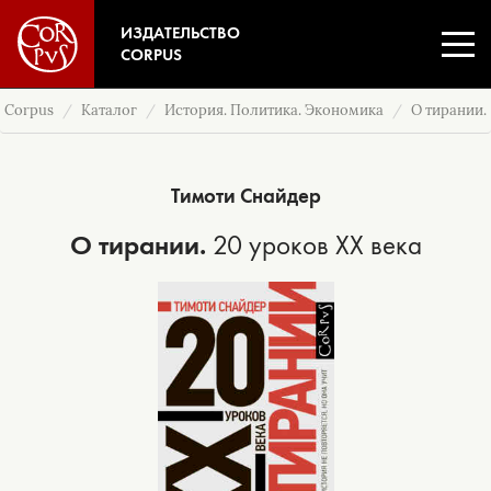
ИЗДАТЕЛЬСТВО
CORPUS
Corpus
Каталог
История. Политика. Экономика
О тирании.
Тимоти Снайдер
О тирании.
20 уроков XX века