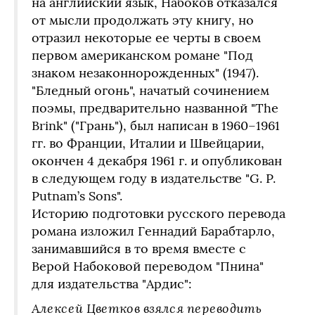
на английский язык, Набоков отказался
от мысли продолжать эту книгу, но
отразил некоторые ее черты в своем
первом американском романе "Под
знаком незаконнорожденных" (1947).
"Бледный огонь", начатый сочинением
поэмы, предварительно названной "The
Brink" ("Грань"), был написан в 1960–1961
гг. во Франции, Италии и Швейцарии,
окончен 4 декабря 1961 г. и опубликован
в следующем году в издательстве "G. P.
Putnam’s Sons".
Историю подготовки русского перевода
романа изложил Геннадий Барабтарло,
занимавшийся в то время вместе с
Верой Набоковой переводом "Пнина"
для издательства "Ардис":
Алексей Цветков взялся переводить