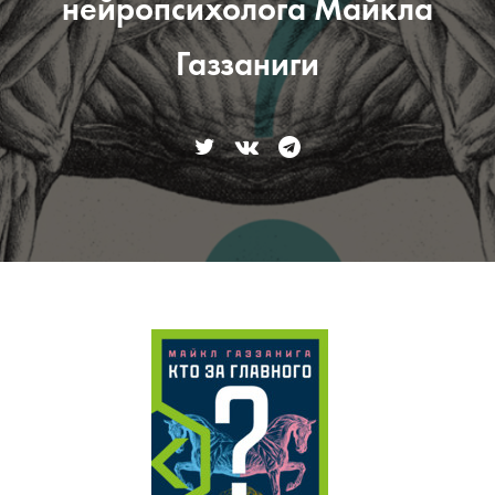
нейропсихолога Майкла
Газзаниги