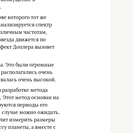
.
ве которого тот же
Анализируется спектр
различным частотам,
звезда движется по
ффект Доплера вызовет
ты. Это были огромные
, располагались очень
ывалась очень высокой.
 разработке метода
. Этот метод основан на
руются периоды его
м случае можно ожидать,
олит измерить размеры
у планеты, а вместе с