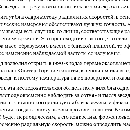
 звезды, но результаты оказались весьма скромными
гнут благодаря методу радиальных скоростей, в осно
пические измерения обеспечивают лучшую точность. 
и у звезды есть спутник, то линии, соответствующие 
ением времени. Это происходит из‑за того, что если 
а масс, образуемого вместе с близкой планетой, то э
е изменение наблюдаемой частоты ее излучения.
д позволил открыть в 1990‑х годах первые экзоплане
на наш Юпитер. Горячие гиганты, в основном газовые
звезд, и поэтому температура на их поверхности оказ
я эта исследовательская область получила благодаря
ляет одновременно наблюдать за сотнями тысяч звезд
и: постоянно контролируется блеск звезды, и фикси
ения, когда по диску звезды проходит планета. В это
й будет периодическим, а его конкретная форма позв
ременно радиальную скорость, можно определить масс