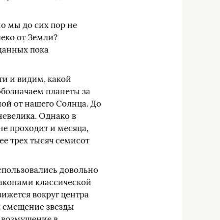
о мы до сих пор не
леко от Земли?
данных пока
ти и видим, какой
обозначаем планеты за
ой от нашего Солнца. До
невелика. Однако в
е проходит и месяца,
ее трех тысяч семисот
использовались довольно
законами классической
движется вокруг центра
я смещение звезды
 возмущение в