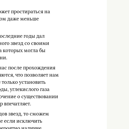
ожет простираться на
ром даже меньше
последние годы дал
ного звезд со своими
а которых могла бы
ни.
 нас после прохождения
яются, что позволяет нам
 только установить
ды, углекислого газа
лючение о существовании
р впечатляет.
ов звезд, то сможем
же если исключить
 вероятно наличие