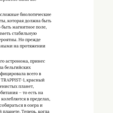
 и сложные биологические
ты, которая должна быть
 быть магнитное поле,
 иметь стабильную
вероятны. Но прежде
ильными на протяжении
ого астронома, принес
па бельгийских
фицировала всего в
у TRAPPIST-1, красный
енистых планет,
битания — то есть на
 колеблются в пределах,
собираться в озера и
 планете. Теперь, когда