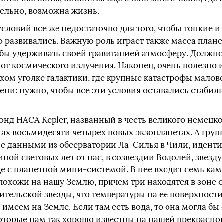
тельно, возможна жизнь.
 условий все же недостаточно для того, чтобы тонкие
 развивались. Важную роль играет также масса плане
обы удерживать своей гравитацией атмосферу. Должно
 от космического излучения. Наконец, очень полезно
ихом уголке галактики, где крупные катастрофы мало
ени: нужно, чтобы все эти условия оставались стаб
онд НАСА Kepler, названный в честь великого немецк
тах восьмидесяти четырех новых экзопланетах. А груп
 с данными из обсерватории Ла-Силья в Чили, иденти
иной световых лет от нас, в созвездии Водолей, звезд
е с планетной мини-системой. В нее входит семь кам
похожи на нашу Землю, причем три находятся в зоне о
ительской звезды, что температуры на ее поверхности
имеем на Земле. Если там есть вода, то она могла бы 
оторые нам так хорошо известны на нашей прекрасной