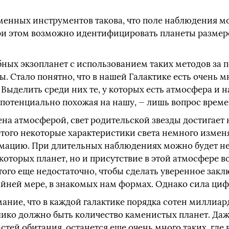
менных инструментов такова, что поле наблюдения м
при этом возможно идентифицировать планеты разме
ных экзопланет с использованием таких методов за 
. Стало понятно, что в нашей Галактике есть очень м
ыделить среди них те, у которых есть атмосфера и н
 потенциально похожая на нашу, — лишь вопрос време
ена атмосферой, свет родительской звезды достигает
 этого некоторые характеристики света немного измен
ацию. При длительных наблюдениях можно будет не
оторых планет, но и присутствие в этой атмосфере во
того еще недостаточно, чтобы сделать уверенное зак
айней мере, в знакомых нам формах. Однако сила циф
ние, что в каждой галактике порядка сотен миллиард
елико должно быть количество каменистых планет. Да
тей обитания, останется еще очень много таких, где