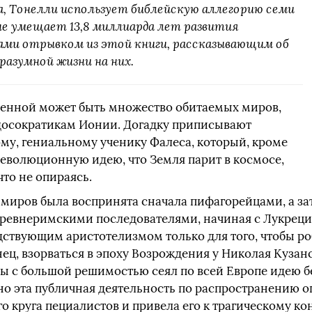
а, Тонелли использует библейскую аллегорию семи
ые умещает 13,8 миллиарда лет развития
вами отрывком из этой книги, рассказывающим об
разумной жизни на них.
еленной может быть множество обитаемых миров,
досократикам Ионии. Догадку приписывают
у, гениальному ученику Фалеса, который, кроме
революционную идею, что Земля парит в космосе,
что не опираясь.
миров была воспринята сначала пифагорейцами, а зат
древнеримскими последователями, начиная с Лукреци
дствующим аристотелизмом только для того, чтобы ро
ец, взорваться в эпоху Возрождения у Николая Кузан
 с большой решимостью сеял по всей Европе идею б
но эта публичная деятельность по распространению о
 круга пециалистов и привела его к трагическому ко