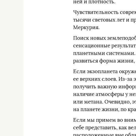
ней и плотность.
Чувствительность совре
тысячи световых лет и 
Меркурия.
Поиск новых землеподоб
сенсационные результаты
планетными системами. В
развиться форма жизни,
Если экзопланета окруж
ее верхних слоев. Из-за
получить важную информ
наличие атмосферы у нек
или метана. Очевидно, э
на планете жизни, по кр
Если мы примем во внима
себе представить, как в
расположенные вне облас