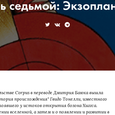
ь седьмой: Экзопла
ельстве Corpus в переводе Дмитрия Баюка вышла
тория происхождения" Гвидо Тонелли, известного
тоявшего у истоков открытия бозона Хиггса.
ении вселенной, а затем и о появлении и развитии в