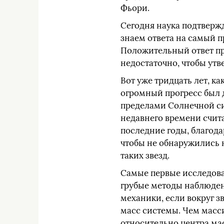
Фьори.
Сегодня наука подтверж
знаем ответа на самый п
Положительный ответ пр
недостаточно, чтобы утв
Вот уже тридцать лет, к
огромный прогресс был 
пределами Солнечной си
недавнего времени счита
последние годы, благод
чтобы не обнаружились 
таких звезд.
Самые первые исследован
грубые методы наблюден
механики, если вокруг з
масс системы. Чем масс
относительно центра ма