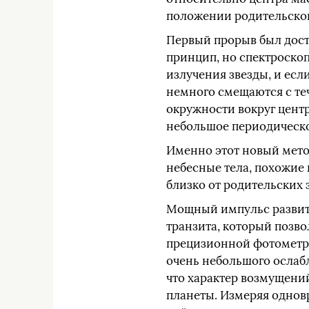
положении родительской
Первый прорыв был дости
принцип, но спектроско
излучения звезды, и есл
немного смещаются с теч
окружности вокруг центр
небольшое периодическо
Именно этот новый мето
небесные тела, похожие 
близко от родительских 
Мощный импульс развити
транзита, который позво
прецизионной фотометри
очень небольшого ослабл
что характер возмущени
планеты. Измеряя однов