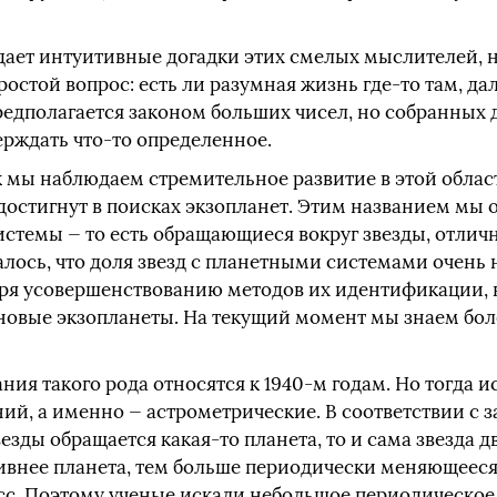
дает интуитивные догадки этих смелых мыслителей, н
ростой вопрос: есть ли разумная жизнь где‑то там, да
едполагается законом больших чисел, но собранных 
ерждать что‑то определенное.
ак мы наблюдаем стремительное развитие в этой облас
достигнут в поисках экзопланет. Этим названием мы 
стемы — то есть обращающиеся вокруг звезды, отличн
лось, что доля звезд с планетными системами очень 
аря усовершенствованию методов их идентификации, н
новые экзопланеты. На текущий момент мы знаем бол
ия такого рода относятся к 1940‑м годам. Но тогда 
ий, а именно — астрометрические. В соответствии с 
везды обращается какая‑то планета, то и сама звезда 
ивнее планета, тем больше периодически меняющеес
сс. Поэтому ученые искали небольшое периодическое