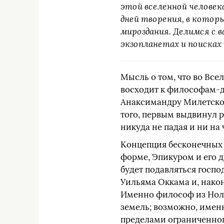
этой вселенной человек
дней творения, в котор
мироздания. Делимся с 
экзопланетах и поисках 
Мысль о том, что во Вс
восходит к философам-
Анаксимандру Милетском
того, первым выдвинул 
никуда не падая и ни на 
Концепция бесконечных 
форме, Эпикуром и его 
будет подавляться госпо
Уильяма Оккама и, након
Именно философ из Нолы
земель; возможно, имен
пределами ограниченного