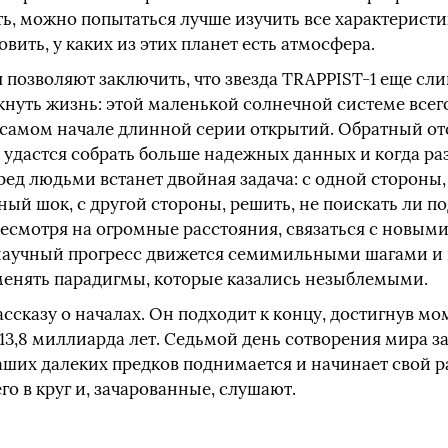
ть, можно попытаться лучше изучить все характеристик
вить, у каких из этих планет есть атмосфера.
 позволяют заключить, что звезда TRAPPIST-1 еще сл
икнуть жизнь: этой маленькой солнечной системе все
в самом начале длинной серии открытий. Обратный отс
м удастся собрать больше надежных данных и когда р
ед людьми встанет двойная задача: с одной стороны,
ый шок, с другой стороны, решить, не поискать ли п
несмотря на огромные расстояния, связаться с новым
з научный прогресс движется семимильными шагами и 
енять парадигмы, которые казались незыблемыми.
ссказу о началах. Он подходит к концу, достигнув мо
3,8 миллиарда лет. Седьмой день сотворения мира за
аших далеких предков поднимается и начинает свой ра
го в круг и, зачарованные, слушают.