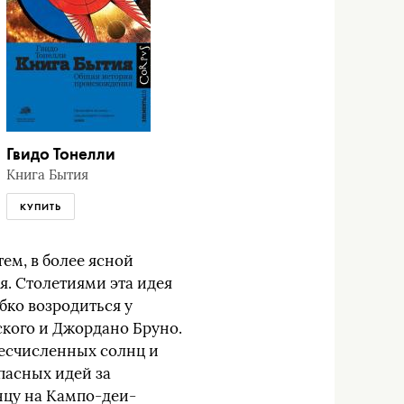
Гвидо Тонелли
Книга Бытия
КУПИТЬ
ем, в более ясной
я. Столетиями эта идея
бко возродиться у
ского и Джордано Бруно.
есчисленных солнц и
пасных идей за
нцу на Кампо-деи-