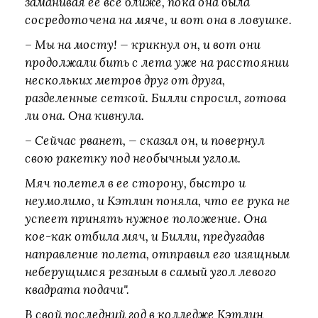
заманивая ее все ближе, пока она была
сосредоточена на мяче, и вот она в ловушке.
– Мы на мосту! — крикнул он, и вот они
продолжали бить с лета уже на расстоянии
нескольких метров друг от друга,
разделенные сеткой. Билли спросил, готова
ли она. Она кивнула.
– Сейчас рванет, — сказал он, и повернул
свою ракетку под необычным углом.
Мяч полетел в ее сторону, быстро и
неумолимо, и Кэтлин поняла, что ее рука не
успеет принять нужное положение. Она
кое-как отбила мяч, и Билли, предугадав
направление полета, отправил его изящным
неберущимся резаным в самый угол левого
квадрата подачи".
В свой последний год в колледже Кэтлин