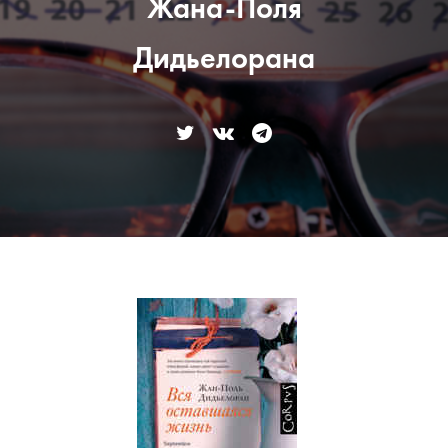
Жана-Поля
Дидьелорана