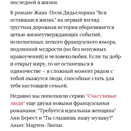
последней в жизни.
В романе Жана-Поля Дидьелорана "Вся
оставшаяся жизнь" на первый взгляд
грустная дорожная история оборачивается
цепью жизнеутверждающих событий,
исполненных легкого французского юмора,
подлинной мудрости (но без ненужных
нравоучений) и человеколюбия. Если ты добр
и открыт миру, то не останешься в
одиночестве — в сложный момент рядом с
тобой окажутся люди, способные стать для
тебя настоящей семьей.
Недавно мы пополнили серию
"Счастливые
люди"
еще двумя новыми французскими
романами: "Требуется идеальная женщина"
Анн Берест и "Ты слышишь нашу музыку?"
Аньес Мартен-Люган.