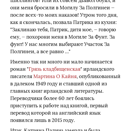
Шиллингов? Или их совсем дьявол обуял, и
они меня бросили в Могилу За Полгинеи —
после всех-то моих наказов! Утром того дня,
как я скончалась, позвала Патрика из кухни:
"Заклинаю тебя, Патрик, дитя мое, — говорю
ему, — похорони меня в Могиле За Фунт. За
фунт! У нас многим выбирают Участок За
Полгинеи, а все равно …"
Именно так ни много ни мало начинается
роман "
Грязь кладбищенская
" ирландского
писателя
Мартина О Кайня
, опубликованный
в далеком 1949 году и ставший одной из
главных книг ирландской литературы.
Переводчики более 60 лет боялись
приступить к работе над книгой, первый
перевод которой на английский язык
появился лишь в 2015 году.
Итак, Катрина Падинь умерла и была