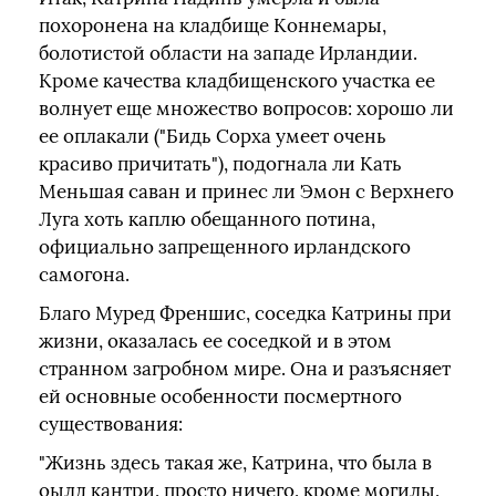
похоронена на кладбище Коннемары,
болотистой области на западе Ирландии.
Кроме качества кладбищенского участка ее
волнует еще множество вопросов: хорошо ли
ее оплакали ("Бидь Сорха умеет очень
красиво причитать"), подогнала ли Кать
Меньшая саван и принес ли Эмон с Верхнего
Луга хоть каплю обещанного потина,
официально запрещенного ирландского
самогона.
Благо Муред Френшис, соседка Катрины при
жизни, оказалась ее соседкой и в этом
странном загробном мире. Она и разъясняет
ей основные особенности посмертного
существования:
"Жизнь здесь такая же, Катрина, что была в
оылд кантри, просто ничего, кроме могилы,