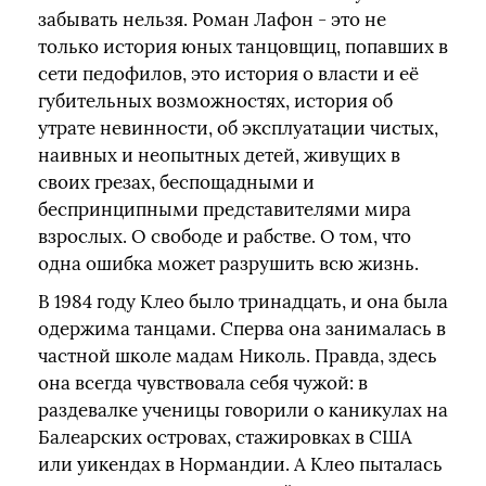
забывать нельзя. Роман Лафон - это не
только история юных танцовщиц, попавших в
сети педофилов, это история о власти и её
губительных возможностях, история об
утрате невинности, об эксплуатации чистых,
наивных и неопытных детей, живущих в
своих грезах, беспощадными и
беспринципными представителями мира
взрослых. О свободе и рабстве. О том, что
одна ошибка может разрушить всю жизнь.
В 1984 году Клео было тринадцать, и она была
одержима танцами. Сперва она занималась в
частной школе мадам Николь. Правда, здесь
она всегда чувствовала себя чужой: в
раздевалке ученицы говорили о каникулах на
Балеарских островах, стажировках в США
или уикендах в Нормандии. А Клео пыталась