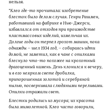
нельзя.
"
Клео где‑то прочитала: изобретение
блесток было делом случая. Генри Рашмен,
работавший на фабрике в Нью-Джерси,
избавлялся от отходов при производстве
пластмассовых изделий, измельчая их.
Долгие годы он терпел грохот машин, пока
однажды — шел 1934 год, — собираясь идти
домой, не заметил, как в чане с опилками
блеснуло что‑то похожее на крохотный
драгоценный камень. День клонился к вечеру,
и в его неярком свете дробилка,
припорошенная золотой и серебряной
пылью, посверкивала слюдяными переливами.
Опилки отражали свет.
Блестки родились из мусора; их красота
была мимолетной. Клео часто говорили,