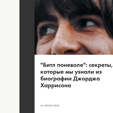
"Битл поневоле": секреты,
которые мы узнали из
биографии Джорджа
Харрисона
24 ИЮНЯ 2026