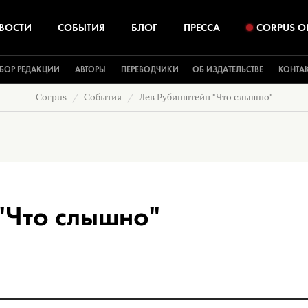
ВОСТИ
СОБЫТИЯ
БЛОГ
ПРЕССА
CORPUS O
БОР РЕДАКЦИИ
АВТОРЫ
ПЕРЕВОДЧИКИ
ОБ ИЗДАТЕЛЬСТВЕ
КОНТА
Corpus
События
Лев Рубинштейн "Что слышно"
"Что слышно"