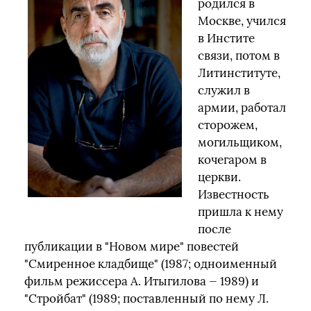
родился в
Москве, учился
в Инстите
связи, потом в
Литинституте,
служил в
армии, работал
сторожем,
могильщиком,
кочегаром в
церкви.
Известность
пришла к нему
после
публикации в "Новом мире" повестей
"Смиренное кладбище" (1987; одноименный
фильм режиссера А. Итыгилова — 1989) и
"Стройбат" (1989; поставленный по нему Л.