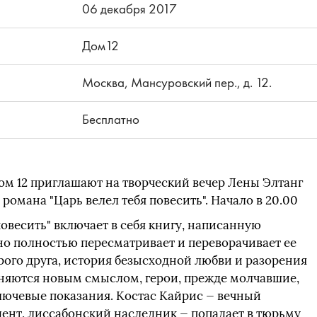
06 декабря 2017
Дом12
Москва, Мансуровский пер., д. 12.
Бесплатно
ом 12 приглашают на творческий вечер Лены Элтанг
романа "Царь велел тебя повесить". Начало в 20.00
повесить" включает в себя книгу, написанную
но полностью пересматривает и переворачивает ее
рого друга, история безысходной любви и разорения
няются новым смыслом, герои, прежде молчавшие,
ключевые показания. Костас Кайрис — вечный
дент, лиссабонский наследник — попадает в тюрьму