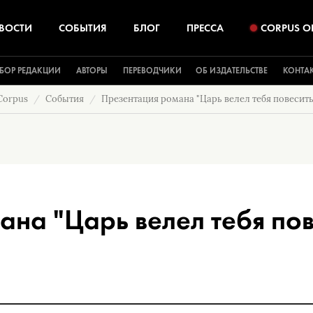
ВОСТИ
СОБЫТИЯ
БЛОГ
ПРЕССА
CORPUS O
БОР РЕДАКЦИИ
АВТОРЫ
ПЕРЕВОДЧИКИ
ОБ ИЗДАТЕЛЬСТВЕ
КОНТА
Corpus
События
Презентация романа "Царь велел тебя повесить
на "Царь велел тебя пов