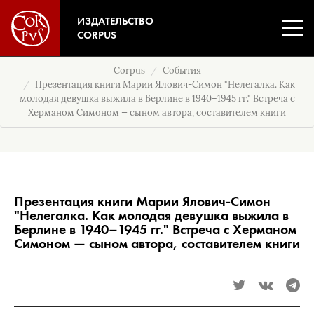
ИЗДАТЕЛЬСТВО
CORPUS
Corpus
События
Презентация книги Марии Ялович-Симон "Нелегалка. Как
молодая девушка выжила в Берлине в 1940–1945 гг." Встреча с
Херманом Симоном — сыном автора, составителем книги
Презентация книги Марии Ялович-Симон
"Нелегалка. Как молодая девушка выжила в
Берлине в 1940–1945 гг." Встреча с Херманом
Симоном — сыном автора, составителем книги