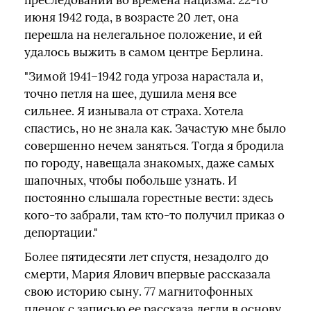
преследований во времена нацизма. 22-го
июня 1942 года, в возрасте 20 лет, она
перешла на нелегальное положение, и ей
удалось выжить в самом центре Берлина.
"Зимой 1941–1942 года угроза нарастала и,
точно петля на шее, душила меня все
сильнее. Я изнывала от страха. Хотела
спастись, но не знала как. Зачастую мне было
совершенно нечем заняться. Тогда я бродила
по городу, навещала знакомых, даже самых
шапочных, чтобы побольше узнать. И
постоянно слышала горестные вести: здесь
кого-то забрали, там кто-то получил приказ о
депортации."
Более пятидесяти лет спустя, незадолго до
смерти, Мария Ялович впервые рассказала
свою историю сыну. 77 магнитофонных
пленок с записью ее рассказа легли в основу